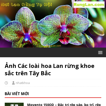
Ảnh Các loài hoa Lan rừng khoe
sắc trên Tây Bắc
nhatkhoa
BÀI VIẾT MỚI
Movento 150OD – Đặc trị rệp sáp, bọ trĩ, rệp