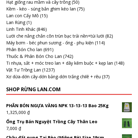
Hạt giống rau mầm và cây trông
(50)
Kềm - kéo - súng bắn ghim kéo lan
(75)
Lan con Cấy Mô
(15)
Lan Rừng
(1)
Linh Tinh Khác
(846)
Lưới che nắng chắn côn trùn bạc trải nền+túi lưới
(82)
Máy bơm - béc phun sương - ống - phụ kiện
(114)
Phân Bón Cho lan
(691)
Thuốc & Phân Bón Cho Lan
(742)
Ti nhựa, sắt + móc treo lan + dây kẽm buộc + kẹp lan
(148)
Vật Tư Trồng Lan
(1237)
Xơ dừa-dớn cây-dớn bảng-dớn trắng chilê + rêu
(37)
SHOP RỪNG LAN.COM
PHÂN BÓN NGỰA VÀNG NPK 13-13-13 Bao 25Kg
1,325,000
₫
Ống Trụ Bán Nguyệt Trồng Cây Thân Leo
7,000
₫
Chậu đất nung Tai Bèo (Miệng Bè) Size 19cm