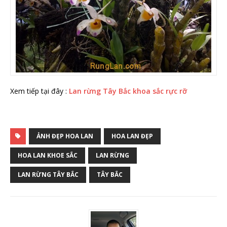
Xem tiếp tại đây :
Lan rừng Tây Bắc khoa sắc rực rỡ
ẢNH ĐẸP HOA LAN
HOA LAN ĐẸP
HOA LAN KHOE SẮC
LAN RỪNG
LAN RỪNG TÂY BẮC
TÂY BẮC