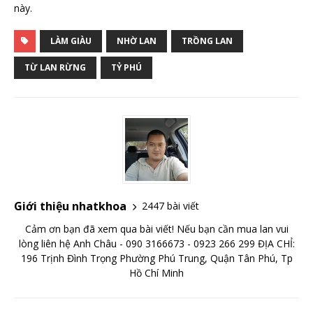
này.
LÀM GIÀU
NHỜ LAN
TRỒNG LAN
TỪ LAN RỪNG
TỶ PHÚ
Giới thiệu nhatkhoa
2447 bài viết
Cảm ơn bạn đã xem qua bài viết! Nếu bạn cần mua lan vui
lòng liên hệ Anh Châu - 090 3166673 - 0923 266 299 ĐỊA CHỈ:
196 Trịnh Đình Trọng Phường Phú Trung, Quận Tân Phú, Tp
Hồ Chí Minh