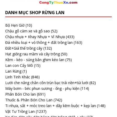
DANH MỤC SHOP RỪNG LAN
Bộ Hẹn Giờ
(10)
Chậu gỗ căm xe và gỗ sao
(52)
Chậu nhựa + Khay Nhựa + Vỉ Nhựa
(433)
Đá nhiều loại + vỏ thông + đất trồng lan
(163)
Đất+Giá thể trồng cây
(132)
Hạt giống rau mầm và cây trông
(50)
Kềm - kéo - súng bắn ghim kéo lan
(75)
Lan con Cấy Mô
(15)
Lan Rừng
(1)
Linh Tinh Khác
(846)
Lưới che nắng chắn côn trùn bạc trải nền+túi lưới
(82)
Máy bơm - béc phun sương - ống - phụ kiện
(114)
Phân Bón Cho lan
(691)
Thuốc & Phân Bón Cho Lan
(742)
Ti nhựa, sắt + móc treo lan + dây kẽm buộc + kẹp lan
(148)
Vật Tư Trồng Lan
(1237)