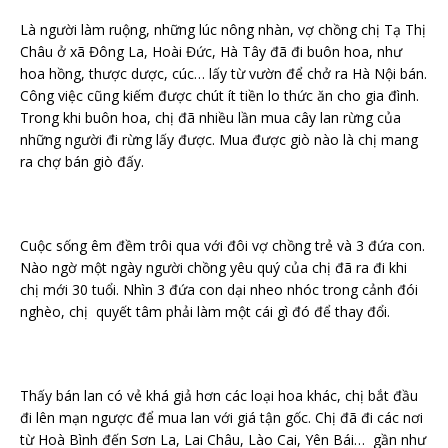
Là người làm ruộng, những lúc nông nhàn, vợ chồng chị Tạ Thị
Châu ở xã Đông La, Hoài Đức, Hà Tây đã đi buôn hoa, như
hoa hồng, thược dược, cúc… lấy từ vườn để chở ra Hà Nội bán.
Công việc cũng kiếm được chút ít tiền lo thức ăn cho gia đình.
Trong khi buôn hoa, chị đã nhiều lần mua cây lan rừng của
những người đi rừng lấy được. Mua được giò nào là chị mang
ra chợ bán giò đấy.
Cuộc sống êm đềm trôi qua với đôi vợ chồng trẻ và 3 đứa con.
Nào ngờ một ngày người chồng yêu quý của chị đã ra đi khi
chị mới 30 tuổi. Nhìn 3 đứa con dại nheo nhóc trong cảnh đói
nghèo, chị quyết tâm phải làm một cái gì đó để thay đổi.
Thấy bán lan có vẻ khá giả hơn các loại hoa khác, chị bắt đầu
đi lên mạn ngược để mua lan với giá tận gốc. Chị đã đi các nơi
từ Hoà Bình đến Sơn La, Lai Châu, Lào Cai, Yên Bái… gần như