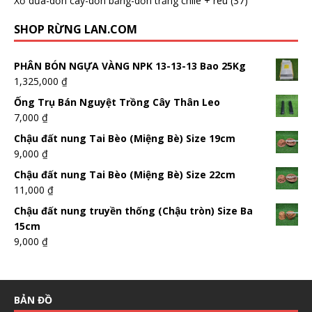
Xơ dừa-dớn cây-dớn bảng-dớn trắng chilê + rêu
(37)
SHOP RỪNG LAN.COM
PHÂN BÓN NGỰA VÀNG NPK 13-13-13 Bao 25Kg
1,325,000
₫
Ống Trụ Bán Nguyệt Trồng Cây Thân Leo
7,000
₫
Chậu đất nung Tai Bèo (Miệng Bè) Size 19cm
9,000
₫
Chậu đất nung Tai Bèo (Miệng Bè) Size 22cm
11,000
₫
Chậu đất nung truyền thống (Chậu tròn) Size Ba
15cm
9,000
₫
BẢN ĐỒ