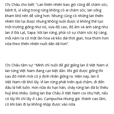
Chị Châu cho biết: “Lan thiên nhiên bao giờ cũng dễ chăm sóc,
bệnh ít, vì sống trong rừng không có ai chăm sóc, lan sống
kham khổ nên dễ sống hơn. Nhưng cũng có những lan thiên
nhiên tồn tại được nhưng không nuôi được vì không thể tạo
môi trường giống như nó, vừa độ cao, độ ẩm và ánh sáng như
lan ở Đà Lạt, Sapa. Với lan rừng, phải có sự chăm sóc kỹ càng,
mỗi năm ra có một lần hoa và kéo dài thời gian, hoa thơm hơn
nữa theo thiên nhiên nuôi dân dã hơn”.
Chị Châu tâm sự: “Mình chỉ nuôi để giữ giống lan ở Việt Nam vì
lan rừng Việt Nam đang cạn kiệt dần. Khi giữ được giống thì
sau đó mình mới có ý định nhân giống ra. Hiện nay, lan ở
Việt Nam rất khó lấy. Vì lan rừng phát triển quá chậm, đi đến
đâu là hết luôn. Hơn nữa do hạn hán, cháy rừng lan đã bị thiêu
huỷ khá nhiều. Giống lan Đai Châu ở Việt Nam coi như hết, nếu
có lấy thì chỉ lấy ở Lào, Cạmpuchia nhưng giá thành cao lắm,
có khi bán đi lại không nhập được vào nữa.