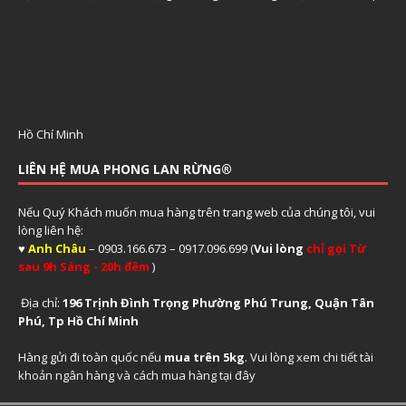
Hồ Chí Minh
LIÊN HỆ MUA PHONG LAN RỪNG®
Nếu Quý Khách muốn mua hàng trên trang web của chúng tôi, vui
lòng liên hệ:
♥
Anh Châu
– 0903.166.673 – 0917.096.699 (
Vui lòng
chỉ gọi Từ
sau 9h Sáng - 20h đêm
)
Địa chỉ:
196 Trịnh Đình Trọng Phường Phú Trung, Quận Tân
Phú, Tp Hồ Chí Minh
Hàng gửi đi toàn quốc nếu
mua trên 5kg
. Vui lòng xem
chi tiết tài
khoản ngân hàng và cách mua hàng tại đây