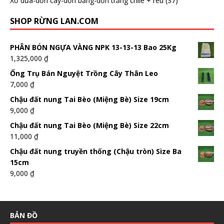
Xơ dừa-dớn cây-dớn bảng-dớn trắng chilê + rêu
(37)
SHOP RỪNG LAN.COM
PHÂN BÓN NGỰA VÀNG NPK 13-13-13 Bao 25Kg
1,325,000
₫
Ống Trụ Bán Nguyệt Trồng Cây Thân Leo
7,000
₫
Chậu đất nung Tai Bèo (Miệng Bè) Size 19cm
9,000
₫
Chậu đất nung Tai Bèo (Miệng Bè) Size 22cm
11,000
₫
Chậu đất nung truyền thống (Chậu tròn) Size Ba
15cm
9,000
₫
BẢN ĐỒ