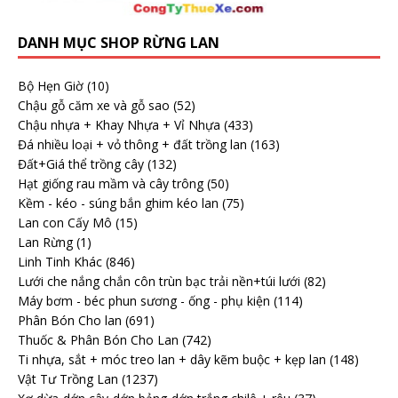
DANH MỤC SHOP RỪNG LAN
Bộ Hẹn Giờ
(10)
Chậu gỗ căm xe và gỗ sao
(52)
Chậu nhựa + Khay Nhựa + Vỉ Nhựa
(433)
Đá nhiều loại + vỏ thông + đất trồng lan
(163)
Đất+Giá thể trồng cây
(132)
Hạt giống rau mầm và cây trông
(50)
Kềm - kéo - súng bắn ghim kéo lan
(75)
Lan con Cấy Mô
(15)
Lan Rừng
(1)
Linh Tinh Khác
(846)
Lưới che nắng chắn côn trùn bạc trải nền+túi lưới
(82)
Máy bơm - béc phun sương - ống - phụ kiện
(114)
Phân Bón Cho lan
(691)
Thuốc & Phân Bón Cho Lan
(742)
Ti nhựa, sắt + móc treo lan + dây kẽm buộc + kẹp lan
(148)
Vật Tư Trồng Lan
(1237)