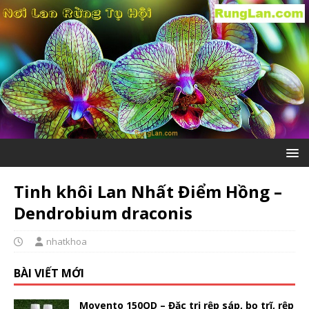
Tinh khôi Lan Nhất Điểm Hồng –
Dendrobium draconis
nhatkhoa
BÀI VIẾT MỚI
Movento 150OD – Đặc trị rệp sáp, bọ trĩ, rệp