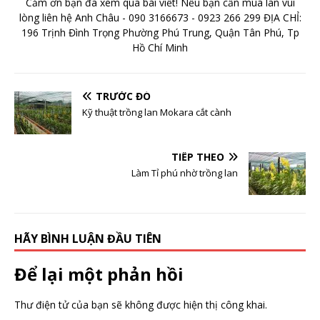
Cảm ơn bạn đã xem qua bài viết! Nếu bạn cần mua lan vui
lòng liên hệ Anh Châu - 090 3166673 - 0923 266 299 ĐỊA CHỈ:
196 Trịnh Đình Trọng Phường Phú Trung, Quận Tân Phú, Tp
Hồ Chí Minh
TRƯỚC ĐÓ
Kỹ thuật trồng lan Mokara cắt cành
TIẾP THEO
Làm Tỉ phú nhờ trồng lan
HÃY BÌNH LUẬN ĐẦU TIÊN
Để lại một phản hồi
Thư điện tử của bạn sẽ không được hiện thị công khai.