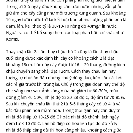
Trong từ 3-5 ngày đầu không cần tưới nước nhưng vẫn phải
giữ ẩm cho cây cũng như môi trường xung quanh. Sau khoảng
10 ngày tưới nước trở lại kết hợp bón phân. Lượng phân bón là
đạm, lân, kali theo tỷ lệ 30-10-10 nồng độ 40mg/1lít nước.
Ngoài ra có thể bổ sung thêm các loại phân hữu cơ khác như
Komix.
Thay chậu lần 2: Lần thay chậu thứ 2 cũng là lần thay chậu
cuối cùng được xác định khi cây có khoảng cách 2 lá đạt
khoảng 18cm. Lúc này cây được từ 16 – 20 tháng, đường kính
chậu chuyển sang phải đạt 12cm. Cách thay chậu lần này
tương tự như lần đầu nhưng chú ý dùng dao, kéo sắc cắt bớt
các rễ già trước khi trồng lại. Chú ý trong giai đoạn này chế độ
che sáng như sau: Ánh sáng mùa hè giảm từ 60-70%, mùa
đông giảm 40-50%, nhiệt độ từ 20-28 độ C, độ ẩm từ 70-85%.
Sau khi chuyển chậu lần thứ 2 từ 5-6 tháng cây có từ 4 lá và
bắt đầu phân hoá mầm hoa. Trong thời gian này cần duy trì
nhiệt độ thấp từ 18-25 độ C hoặc nhiệt độ chênh lệch ngày
đêm từ 8-10 độ C. Lan hồ điệp có hoa liên tục do đó xử lý
nhiệt độ thấp càng dài thì hoa càng nhiều, khoảng cách giữa