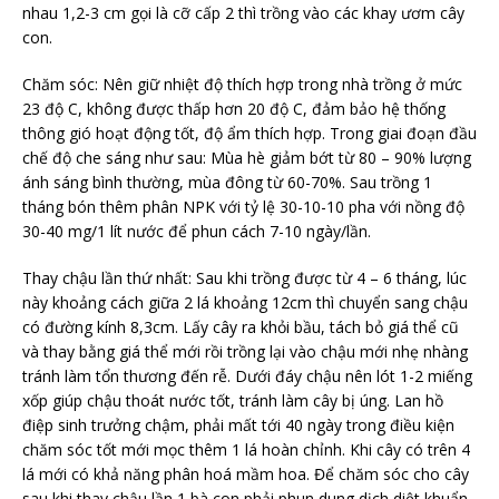
nhau 1,2-3 cm gọi là cỡ cấp 2 thì trồng vào các khay ươm cây
con.
Chăm sóc: Nên giữ nhiệt độ thích hợp trong nhà trồng ở mức
23 độ C, không được thấp hơn 20 độ C, đảm bảo hệ thống
thông gió hoạt động tốt, độ ẩm thích hợp. Trong giai đoạn đầu
chế độ che sáng như sau: Mùa hè giảm bớt từ 80 – 90% lượng
ánh sáng bình thường, mùa đông từ 60-70%. Sau trồng 1
tháng bón thêm phân NPK với tỷ lệ 30-10-10 pha với nồng độ
30-40 mg/1 lít nước để phun cách 7-10 ngày/lần.
Thay chậu lần thứ nhất: Sau khi trồng được từ 4 – 6 tháng, lúc
này khoảng cách giữa 2 lá khoảng 12cm thì chuyển sang chậu
có đường kính 8,3cm. Lấy cây ra khỏi bầu, tách bỏ giá thể cũ
và thay bằng giá thể mới rồi trồng lại vào chậu mới nhẹ nhàng
tránh làm tổn thương đến rễ. Dưới đáy chậu nên lót 1-2 miếng
xốp giúp chậu thoát nước tốt, tránh làm cây bị úng. Lan hồ
điệp sinh trưởng chậm, phải mất tới 40 ngày trong điều kiện
chăm sóc tốt mới mọc thêm 1 lá hoàn chỉnh. Khi cây có trên 4
lá mới có khả năng phân hoá mầm hoa. Để chăm sóc cho cây
sau khi thay chậu lần 1 bà con phải phun dung dịch diệt khuẩn.