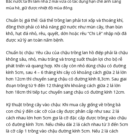
Bắc nước ta thì làm nhà 2 mái vừa có tác dụng hạn chế ánh sáng
mùa hè, giữ được nhiệt độ mùa đông.
Chuẩn bị giá thể: Giá thể trồng lan phải tơi xốp và thoáng khí,
đồng thời phải có khả năng giữ nước như mùn cây, than bùn
khô, hạt đá nhỏ, rêu, quyết, dớn hoặc rêu “Chi Lê” nhập nội đã
được xử lý an toàn nấm bệnh.
Chuẩn bị chậu: Yêu cầu của chậu trồng lan hồ điệp phải là chậu
không sâu, nhỏ, màu trắng và trong suốt thuận lợi cho bộ rễ
phát triển và quang hợp. Khi cây còn nhỏ dùng chậu có đường
kính 5cm, sau 4 – 6 tháng khi cây có khoảng cách giữa 2 lá lớn
hơn 12cm thì chuyển sang chậu có đường kính 8,3cm. Sau giai
đoạn trồng từ 9 đến 12 tháng khi khoảng cách giữa 2 lá lớn
hơn 18cm thì tiếp tục chuyển sang chậu có đường kính 12cm.
Kỹ thuật trồng cây vào chậu: Khi mua cây giống về trồng bà
con chú ý đến các cỡ của cây được phân cấp như sau: 2 lá
cách nhau lớn hơn 5cm gọi là cỡ đặc cấp được trồng vào chậu
có đường kính 7cm. Nếu chiều dài 2 lá cách nhau từ 3 đến 5cm
là cỡ cấp 1 trồng vào chậu đường kính 5cm. Nếu 2 lá cách