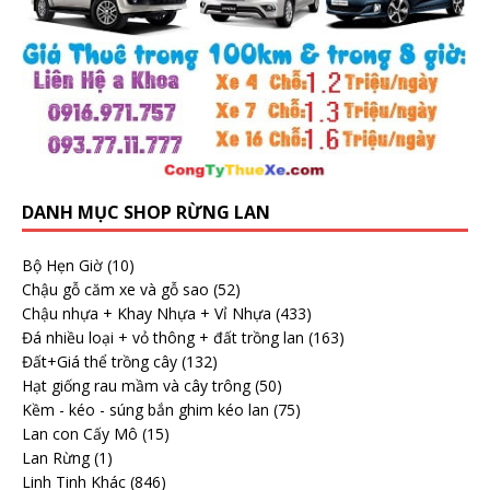
DANH MỤC SHOP RỪNG LAN
Bộ Hẹn Giờ
(10)
Chậu gỗ căm xe và gỗ sao
(52)
Chậu nhựa + Khay Nhựa + Vỉ Nhựa
(433)
Đá nhiều loại + vỏ thông + đất trồng lan
(163)
Đất+Giá thể trồng cây
(132)
Hạt giống rau mầm và cây trông
(50)
Kềm - kéo - súng bắn ghim kéo lan
(75)
Lan con Cấy Mô
(15)
Lan Rừng
(1)
Linh Tinh Khác
(846)