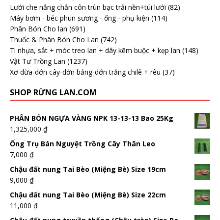
Lưới che nắng chắn côn trùn bạc trải nền+túi lưới
(82)
Máy bơm - béc phun sương - ống - phụ kiện
(114)
Phân Bón Cho lan
(691)
Thuốc & Phân Bón Cho Lan
(742)
Ti nhựa, sắt + móc treo lan + dây kẽm buộc + kẹp lan
(148)
Vật Tư Trồng Lan
(1237)
Xơ dừa-dớn cây-dớn bảng-dớn trắng chilê + rêu
(37)
SHOP RỪNG LAN.COM
PHÂN BÓN NGỰA VÀNG NPK 13-13-13 Bao 25Kg
1,325,000
₫
Ống Trụ Bán Nguyệt Trồng Cây Thân Leo
7,000
₫
Chậu đất nung Tai Bèo (Miệng Bè) Size 19cm
9,000
₫
Chậu đất nung Tai Bèo (Miệng Bè) Size 22cm
11,000
₫