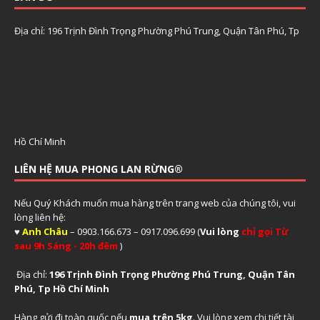
Địa chỉ: 196 Trịnh Đình Trọng Phường Phú Trung, Quận Tân Phú, Tp
Hồ Chí Minh
LIÊN HỆ MUA PHONG LAN RỪNG®
Nếu Quý Khách muốn mua hàng trên trang web của chúng tôi, vui
lòng liên hệ:
♥
Anh Châu
– 0903.166.673 – 0917.096.699 (
Vui lòng
chỉ gọi Từ
sau 9h Sáng - 20h đêm
)
Địa chỉ:
196 Trịnh Đình Trọng Phường Phú Trung, Quận Tân
Phú, Tp Hồ Chí Minh
Hàng gửi đi toàn quốc nếu
mua trên 5kg
. Vui lòng xem
chi tiết tài