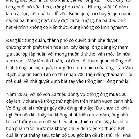
từng nuôi bò sữa, heo, trồng hoa màu… Nhưng suốt 10 năm
làm cật lực, kết quả là… lỗ vốn. Buồn quá, tôi chuyển qua nuôi
cá, ba ba. Không ngờ, mấy đợt cá tai tượng, ba ba đều chết
hết vì mình không có kiến thức, cũng không có kinh nghiệm”.
Đang lúc túng quẫn, thành phố có quyết định phê duyệt
chương trình phát triển hoa lan, cây kiểng, ông đăng ký tham
gia các lớp tập huấn với mong muốn thử thời vận một lần nữa
xem sao! “Mấy lần tập huấn, tôi được đi tham quan những mô
hình trồng lan hiệu quả, trong đó có mô hình của ông Trần Văn
Bạch ở quận Bình Tân có thu nhập 700 triệu đồng/ha/năm. Tôi
mê quá, về nhà quyết định bắt tay vào trồng lan”- ông nhớ lại.
Năm 2003, với số vốn 20 triệu đồng, vợ chồng ông mua 500
cây lan Mokara về trồng thử nghiệm trên mảnh vườn cạnh nhà.
Vợ ông kể lại những ngày đầu đáng nhớ ấy: “Do chưa có kinh
nghiệm nên khi thấy lan không phát triển do vi nấm, ông nhà
tôi cứ tưởng nó èo uột vì thiếu phân, thiếu nước. Vậy là chỉ lo
bón phân tưới nước mà không chú ý đến việc xịt thuốc. Kết
quả là một tháng sau, toàn bộ 500 gốc lan đều bị thúi rễ”. Phải