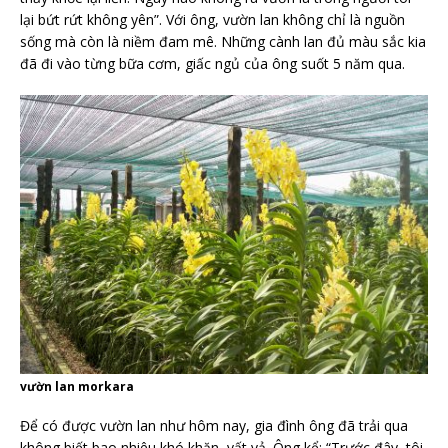
lại bứt rứt không yên”. Với ông, vườn lan không chỉ là nguồn
sống mà còn là niềm đam mê. Những cành lan đủ màu sắc kia
đã đi vào từng bữa cơm, giấc ngủ của ông suốt 5 năm qua.
vườn lan morkara
Để có được vườn lan như hôm nay, gia đình ông đã trải qua
không biết bao nhiêu khó khăn, vất vả. Ông kể: “Trước đây, tôi