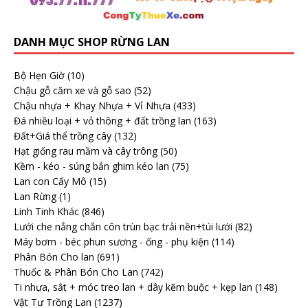
DANH MỤC SHOP RỪNG LAN
Bộ Hẹn Giờ
(10)
Chậu gỗ căm xe và gỗ sao
(52)
Chậu nhựa + Khay Nhựa + Vỉ Nhựa
(433)
Đá nhiều loại + vỏ thông + đất trồng lan
(163)
Đất+Giá thể trồng cây
(132)
Hạt giống rau mầm và cây trông
(50)
Kềm - kéo - súng bắn ghim kéo lan
(75)
Lan con Cấy Mô
(15)
Lan Rừng
(1)
Linh Tinh Khác
(846)
Lưới che nắng chắn côn trùn bạc trải nền+túi lưới
(82)
Máy bơm - béc phun sương - ống - phụ kiện
(114)
Phân Bón Cho lan
(691)
Thuốc & Phân Bón Cho Lan
(742)
Ti nhựa, sắt + móc treo lan + dây kẽm buộc + kẹp lan
(148)
Vật Tư Trồng Lan
(1237)