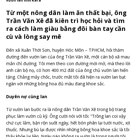
vườn lan morkara
Từ một nông dân làm ăn thất bại, ông
Trần Văn Xê đã kiên trì học hỏi và tìm
ra cách làm giàu bằng đôi bàn tay cần
cù và lòng say mê
Đến xã Xuân Thới Sơn, huyện Hóc Môn – TPHCM, hỏi thăm
đường đến vườn lan của ông Trần Văn Xê, một cán bộ xã mau
mắn chỉ đường. Tôi men theo con đường mới mở, mà theo lời
anh cán bộ nọ, có hơn 400 m2 đất của ông chủ vườn lan hiến
tặng. Chẳng mấy chốc, trước mắt tôi đã hiện ra vườn lan bạt
ngàn với những bông hoa đủ màu đang khoe sắc.
Duyên nợ cùng lan
Từ vườn lan bước ra là nông dân Trần Văn Xê trong bộ trang
phục làm vườn cũ kỹ. Ông cười nói với tôi: “Trồng lan coi vậy
chứ cực lắm, bận rộn suốt ngày, hết bón phân lại tưới nước, xịt
thuốc. Nhưng bù lại được nhìn những bông hoa khoe sắc là tôi
thấy khỏe lại liền. Ngày nào không ra vườn là trong người tôi