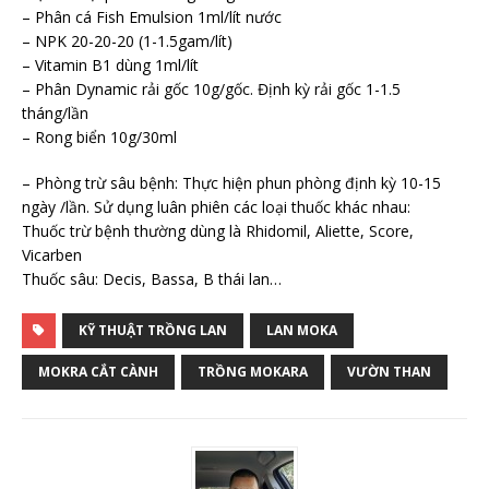
– Phân cá Fish Emulsion 1ml/lít nước
– NPK 20-20-20 (1-1.5gam/lít)
– Vitamin B1 dùng 1ml/lít
– Phân Dynamic rải gốc 10g/gốc. Định kỳ rải gốc 1-1.5
tháng/lần
– Rong biển 10g/30ml
– Phòng trừ sâu bệnh: Thực hiện phun phòng định kỳ 10-15
ngày /lần. Sử dụng luân phiên các loại thuốc khác nhau:
Thuốc trừ bệnh thường dùng là Rhidomil, Aliette, Score,
Vicarben
Thuốc sâu: Decis, Bassa, B thái lan…
KỸ THUẬT TRỒNG LAN
LAN MOKA
MOKRA CẮT CÀNH
TRỒNG MOKARA
VƯỜN THAN