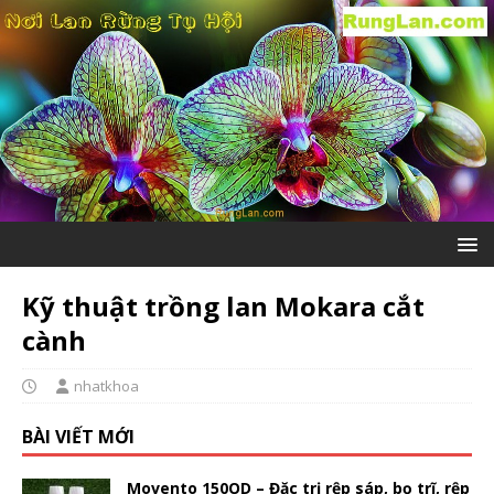
Kỹ thuật trồng lan Mokara cắt
cành
nhatkhoa
BÀI VIẾT MỚI
Movento 150OD – Đặc trị rệp sáp, bọ trĩ, rệp