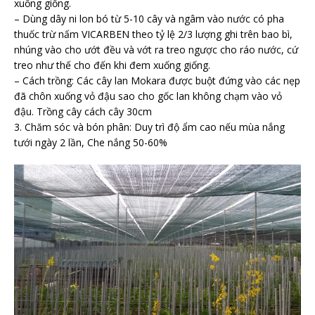
xuống giống.
– Dùng dây ni lon bó từ 5-10 cây và ngâm vào nước có pha
thuốc trừ nấm VICARBEN theo tỷ lệ 2/3 lượng ghi trên bao bì,
nhúng vào cho ướt đều và vớt ra treo ngược cho ráo nước, cứ
treo như thế cho đến khi đem xuống giống.
– Cách trồng: Các cây lan Mokara được buột đứng vào các nẹp
đã chôn xuống vỏ đậu sao cho gốc lan không chạm vào vỏ
đậu. Trồng cây cách cây 30cm
3. Chăm sóc và bón phân: Duy trì độ ẩm cao nếu mùa nắng
tưới ngày 2 lần, Che nắng 50-60%