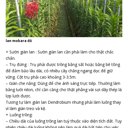
lan mokara đỏ
+ Sườn giàn lan : Sườn giàn lan cần phải làm cho thật chắc
chắn.
– Trụ đứng : Trụ phải được trồng bằng sắt hoặc bằng bê tông
để đảm bảo lâu dài, có nhiều cây chằng ngang dọc để giữ
vững. Cột trụ phải cao khoảng 3-3.5m.
– Giàn che nắng: Dùng để che ánh sáng trực tiếp. Thường làm
bằng lưới nilon, chỉ cần căng cho thật phẳng vài sợi dây thép là
lợp lưới được.
Tương tự làm giàn lan Dendrobium nhưng phải làm luống thay
vì làm giàn treo và kệ.
+ Luống trồng:
– Chiều dài của luống trồng lan tuỳ thuộc vào diện tích đất. Tuy
nhiên chiều dài luống không nên làm quá dài bất tiện cho việc