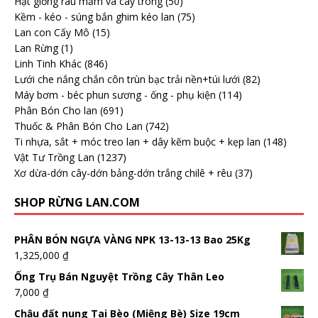
Hạt giống rau mầm và cây trông
(50)
Kềm - kéo - súng bắn ghim kéo lan
(75)
Lan con Cấy Mô
(15)
Lan Rừng
(1)
Linh Tinh Khác
(846)
Lưới che nắng chắn côn trùn bạc trải nền+túi lưới
(82)
Máy bơm - béc phun sương - ống - phụ kiện
(114)
Phân Bón Cho lan
(691)
Thuốc & Phân Bón Cho Lan
(742)
Ti nhựa, sắt + móc treo lan + dây kẽm buộc + kẹp lan
(148)
Vật Tư Trồng Lan
(1237)
Xơ dừa-dớn cây-dớn bảng-dớn trắng chilê + rêu
(37)
SHOP RỪNG LAN.COM
PHÂN BÓN NGỰA VÀNG NPK 13-13-13 Bao 25Kg
1,325,000
₫
Ống Trụ Bán Nguyệt Trồng Cây Thân Leo
7,000
₫
Chậu đất nung Tai Bèo (Miệng Bè) Size 19cm