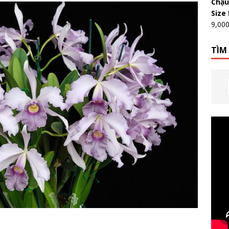
Chậu
Size
9,00
TÌM