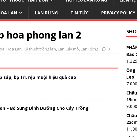
HOA LAN
LAN RỪNG
TIN TỨC
PRIVACY POLICY
p hoa phong lan 2
SHO
PHÂN
Loài Hoa Lan
,
Kỹ thuật trồng lan
,
Lan Cấy mô
,
Lan Rừng
0
Bao 
1,32
Ống 
Leo
 sáp, bọ trĩ, rệp muội hiệu quả cao
7,00
Chậu
19c
9,00
on – Bổ Sung Dinh Dưỡng Cho Cây Trồng
Chậu
22c
11,0