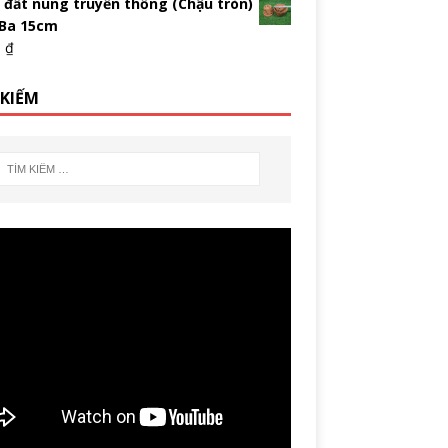
 đất nung truyền thống (Chậu tròn)
 Ba 15cm
0
₫
 KIẾM