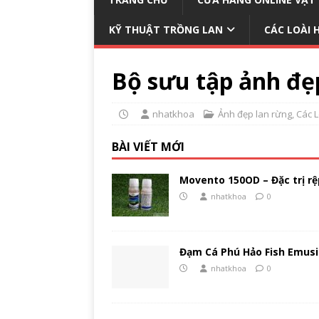
KỸ THUẬT TRỒNG LAN
CÁC LOÀI 
Bộ sưu tập ảnh đẹ
nhatkhoa
Ảnh đẹp lan rừng
,
Các 
BÀI VIẾT MỚI
Movento 150OD – Đặc trị rệp
nhatkhoa
0
Đạm Cá Phú Hảo Fish Emusi
nhatkhoa
0