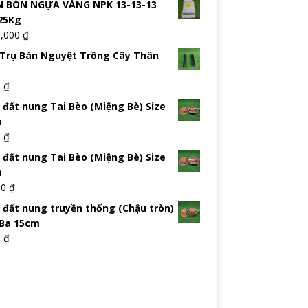
 BÓN NGỰA VÀNG NPK 13-13-13
25Kg
5,000
₫
Trụ Bán Nguyệt Trồng Cây Thân
0
₫
 đất nung Tai Bèo (Miệng Bè) Size
m
0
₫
 đất nung Tai Bèo (Miệng Bè) Size
m
00
₫
 đất nung truyền thống (Chậu tròn)
 Ba 15cm
0
₫