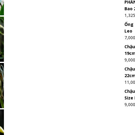
PHÂN
Bao 
1,32
Ống 
Leo
7,00
Chậu
19c
9,00
Chậu
22c
11,0
Chậu
Size
9,00