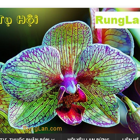
 TƯ, THUỐC PHÂN BÓN
HỘI YÊU LAN RỪNG
LIÊN HỆ