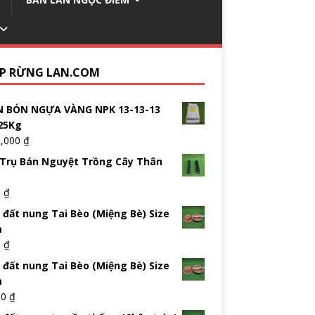
P RỪNG LAN.COM
 BÓN NGỰA VÀNG NPK 13-13-13
25Kg
5,000
₫
Trụ Bán Nguyệt Trồng Cây Thân
0
₫
 đất nung Tai Bèo (Miệng Bè) Size
m
0
₫
 đất nung Tai Bèo (Miệng Bè) Size
m
00
₫