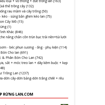
iều loại + vỏ thông + đất trồng lan
(163)
iá thể trồng cây
(132)
iống rau mầm và cây trông
(50)
 kéo - súng bắn ghim kéo lan
(75)
con Cấy Mô
(15)
Rừng
(1)
Tinh Khác
(846)
che nắng chắn côn trùn bạc trải nền+túi lưới
ơm - béc phun sương - ống - phụ kiện
(114)
 Bón Cho lan
(691)
c & Phân Bón Cho Lan
(742)
ựa, sắt + móc treo lan + dây kẽm buộc + kẹp
148)
Tư Trồng Lan
(1237)
a-dớn cây-dớn bảng-dớn trắng chilê + rêu
P RỪNG LAN.COM