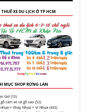
 THUÊ XE DU LỊCH Ở TP HCM
H MỤC SHOP RỪNG LAN
ẹn Giờ
(10)
 gỗ căm xe và gỗ sao
(52)
 nhựa + Khay Nhựa + Vỉ Nhựa
(433)