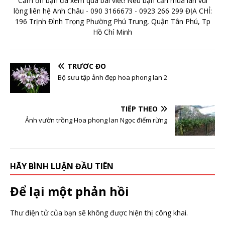
Cảm ơn bạn đã xem qua bài viết! Nếu bạn cần mua lan vui
lòng liên hệ Anh Châu - 090 3166673 - 0923 266 299 ĐỊA CHỈ:
196 Trịnh Đình Trọng Phường Phú Trung, Quận Tân Phú, Tp
Hồ Chí Minh
TRƯỚC ĐÓ
Bộ sưu tập ảnh đẹp hoa phong lan 2
TIẾP THEO
Ảnh vườn trồng Hoa phong lan Ngọc điểm rừng
HÃY BÌNH LUẬN ĐẦU TIÊN
Để lại một phản hồi
Thư điện tử của bạn sẽ không được hiện thị công khai.