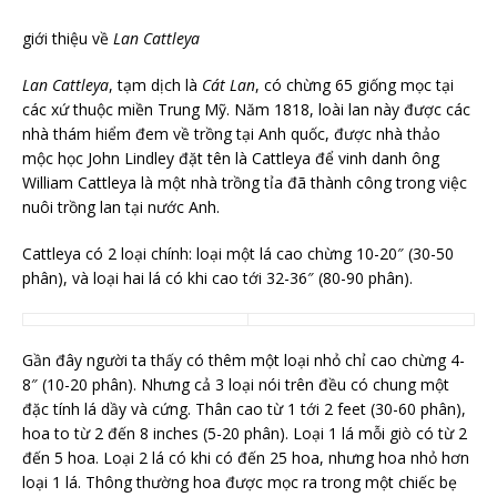
giới thiệu về
Lan Cattleya
Lan Cattleya
, tạm dịch là
Cát Lan
, có chừng 65 giống mọc tại
các xứ thuộc miền Trung Mỹ. Năm 1818, loài lan này được các
nhà thám hiểm đem về trồng tại Anh quốc, được nhà thảo
mộc học John Lindley đặt tên là Cattleya để vinh danh ông
William Cattleya là một nhà trồng tỉa đã thành công trong việc
nuôi trồng lan tại nước Anh.
Cattleya có 2 loại chính: loại một lá cao chừng 10-20″ (30-50
phân), và loại hai lá có khi cao tới 32-36″ (80-90 phân).
Gần đây người ta thấy có thêm một loại nhỏ chỉ cao chừng 4-
8″ (10-20 phân). Nhưng cả 3 loại nói trên đều có chung một
đặc tính lá dầy và cứng. Thân cao từ 1 tới 2 feet (30-60 phân),
hoa to từ 2 đến 8 inches (5-20 phân). Loại 1 lá mỗi giò có từ 2
đến 5 hoa. Loại 2 lá có khi có đến 25 hoa, nhưng hoa nhỏ hơn
loại 1 lá. Thông thường hoa được mọc ra trong một chiếc bẹ