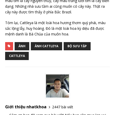
màu tím là cây nguyên thủy, cây màu trắng lưỡi tím là cây biến
dạng. Những nhà sưu tầm ai cũng muốn có cây này. Thật ra
cây này được tìm thấy ở phía Bắc Brazil.
Tóm lại, Cattleya là một loài hoa hương thơm quý phái, màu
sắc lộng lẫy, huy hoàng. Đó là một loài hoa kỳ diệu đã được
mệnh danh là Bà Chúa của muôn hoa.
ẢNH
ẢNH CATTLEYA
BỘ SƯU TẬP
CATTLEYA
Giới thiệu nhatkhoa
2447 bài viết