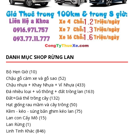
DANH MỤC SHOP RỪNG LAN
Bộ Hẹn Giờ
(10)
Chậu gỗ căm xe và gỗ sao
(52)
Chậu nhựa + Khay Nhựa + Vỉ Nhựa
(433)
Đá nhiều loại + vỏ thông + đất trồng lan
(163)
Đất+Giá thể trồng cây
(132)
Hạt giống rau mầm và cây trông
(50)
Kềm - kéo - súng bắn ghim kéo lan
(75)
Lan con Cấy Mô
(15)
Lan Rừng
(1)
Linh Tinh Khác
(846)