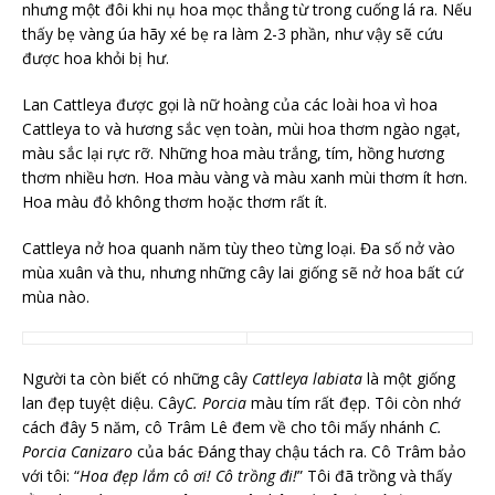
nhưng một đôi khi nụ hoa mọc thẳng từ trong cuống lá ra. Nếu
thấy bẹ vàng úa hãy xé bẹ ra làm 2-3 phần, như vậy sẽ cứu
được hoa khỏi bị hư.
Lan Cattleya được gọi là nữ hoàng của các loài hoa vì hoa
Cattleya to và hương sắc vẹn toàn, mùi hoa thơm ngào ngạt,
màu sắc lại rực rỡ. Những hoa màu trắng, tím, hồng hương
thơm nhiều hơn. Hoa màu vàng và màu xanh mùi thơm ít hơn.
Hoa màu đỏ không thơm hoặc thơm rất ít.
Cattleya nở hoa quanh năm tùy theo từng loại. Đa số nở vào
mùa xuân và thu, nhưng những cây lai giống sẽ nở hoa bất cứ
mùa nào.
Người ta còn biết có những cây
Cattleya labiata
là một giống
lan đẹp tuyệt diệu. Cây
C. Porcia
màu tím rất đẹp. Tôi còn nhớ
cách đây 5 năm, cô Trâm Lê đem về cho tôi mấy nhánh
C.
Porcia Canizaro
của bác Đáng thay chậu tách ra. Cô Trâm bảo
với tôi: “
Hoa đẹp lắm cô ơi! Cô trồng đi!
” Tôi đã trồng và thấy