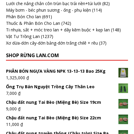
Lưới che nắng chắn côn trùn bạc trải nền+túi lưới
(82)
Máy bơm - béc phun sương - ống - phụ kiện
(114)
Phân Bón Cho lan
(691)
Thuốc & Phân Bón Cho Lan
(742)
Ti nhựa, sắt + móc treo lan + dây kẽm buộc + kẹp lan
(148)
Vật Tư Trồng Lan
(1237)
Xơ dừa-dớn cây-dớn bảng-dớn trắng chilê + rêu
(37)
SHOP RỪNG LAN.COM
PHÂN BÓN NGỰA VÀNG NPK 13-13-13 Bao 25Kg
1,325,000
₫
Ống Trụ Bán Nguyệt Trồng Cây Thân Leo
7,000
₫
Chậu đất nung Tai Bèo (Miệng Bè) Size 19cm
9,000
₫
Chậu đất nung Tai Bèo (Miệng Bè) Size 22cm
11,000
₫
Chậu đất nung truyền thống (Chậu tròn) Size Ba