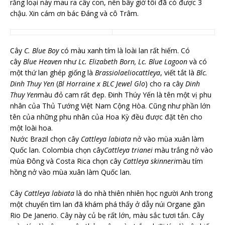
rằng loại này mau ra cây con, nên bây giờ tôi đã có được 3
chậu. Xin cám ơn bác Đáng và cô Trâm.
Cây
C. Blue Boy
có màu xanh tím là loài lan rất hiếm. Có
cây
Blue Heaven
như
Lc. Elizabeth Born, Lc. Blue Lagoon
và có
một thứ lan ghép giống là
Brassiolaeliocattleya
, viết tắt là
Blc.
Dinh Thuy Yen
(
Bl Horraine x BLC Jewel Glo
) cho ra cây
Dinh
Thuy Yen
màu đỏ cam rất đẹp. Đinh Thúy Yến là tên một vị phu
nhân của Thủ Tướng Việt Nam Cộng Hòa. Cũng như phần lớn
tên của những phu nhân của Hoa Kỳ đều được đặt tên cho
một loài hoa.
Nước Brazil chọn cây
Cattleya labiata
nở vào mùa xuân làm
Quốc lan. Colombia chọn cây
Cattleya trianei
màu trắng nở vào
mùa Đông và Costa Rica chọn cây
Cattleya skinneri
màu tím
hồng nở vào mùa xuân làm Quốc lan.
Cây
Cattleya labiata
là do nhà thiên nhiên học người Anh trong
một chuyến tìm lan đã khám phá thấy ở dẫy núi Organe gần
Rio De Janerio. Cây này củ bẹ rất lớn, màu sắc tươi tắn. Cây