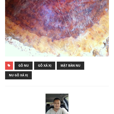
GỖ NU
GỖ XÁ XỊ
MẶT BÀN NU
NU GỖ XÁ XỊ