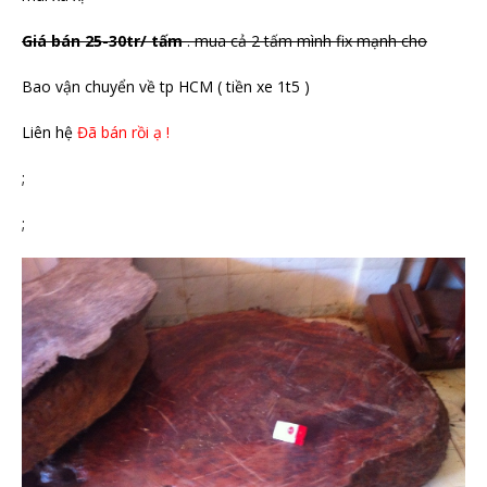
Giá bán 25-30tr/ tấm
. mua cả 2 tấm mình fix mạnh cho
Bao vận chuyển về tp HCM ( tiền xe 1t5 )
Liên hệ
Đã bán rồi ạ !
;
;