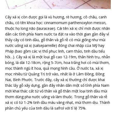
Cây xá xị còn được gọi là vù hương, rè hương, cô châu, canh
châu, có tên khoa học: cinnamomum parthenoxylon meissn,
thuộc họ long não (lauraceae). Cái tên xá xị chỉ mới được nhân
dân các tỉnh phía Nam nước ta đặt ra vào thời gian gần đây vì
thấy cây có tinh dầu, gỗ thân và gỗ rễ có mùi giống như mùi
nước uống xá xị (salseparreille) đóng chai nhập của Mỹ hay
Pháp (bao gồm các vị thổ phục linh, cam thảo, tinh dầu tiểu
hồi…). Cây xá xị là một loại gỗ cao 12-19m, thân hình trụ, nhẵn
bóng, lá dài 12-18cm, rộng 5-7cm, hoa trắng hơi có mùi thơm,
mọc thành ngù ít hoa, quả mọng hình cầu. Ở nước ta, xá xị
mọc nhiều từ Quảng Trị trở vào, nhất là ở Lâm Đồng, Đồng
Nai, Bình Phước. Trước đây, cây xá xị thường chỉ được khai
thác lấy gỗ xây dựng, gần đây nhân dân một số tỉnh phía Nam
mới khai thác cất từ vỏ thân và gỗ thân một loại tinh dầu mùi
thơm dùng pha nước uống và làm thuốc. Trong gỗ thân và rễ
xá xị có từ 1-2% tinh dầu màu vàng nhạt, mùi thơm dịu. Thành
phần chủ yếu của tinh dầu là safrol với tỉ lệ 75%.