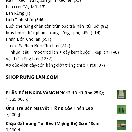
Kềm - kéo - súng bắn ghim kéo lan
(75)
Lan con Cấy Mô
(15)
Lan Rừng
(1)
Linh Tinh Khác
(846)
Lưới che nắng chắn côn trùn bạc trải nền+túi lưới
(82)
Máy bơm - béc phun sương - ống - phụ kiện
(114)
Phân Bón Cho lan
(691)
Thuốc & Phân Bón Cho Lan
(742)
Ti nhựa, sắt + móc treo lan + dây kẽm buộc + kẹp lan
(148)
Vật Tư Trồng Lan
(1237)
Xơ dừa-dớn cây-dớn bảng-dớn trắng chilê + rêu
(37)
SHOP RỪNG LAN.COM
PHÂN BÓN NGỰA VÀNG NPK 13-13-13 Bao 25Kg
1,325,000
₫
Ống Trụ Bán Nguyệt Trồng Cây Thân Leo
7,000
₫
Chậu đất nung Tai Bèo (Miệng Bè) Size 19cm
9,000
₫