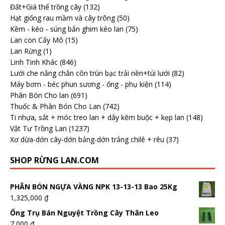
Đất+Giá thể trồng cây
(132)
Hạt giống rau mầm và cây trông
(50)
Kềm - kéo - súng bắn ghim kéo lan
(75)
Lan con Cấy Mô
(15)
Lan Rừng
(1)
Linh Tinh Khác
(846)
Lưới che nắng chắn côn trùn bạc trải nền+túi lưới
(82)
Máy bơm - béc phun sương - ống - phụ kiện
(114)
Phân Bón Cho lan
(691)
Thuốc & Phân Bón Cho Lan
(742)
Ti nhựa, sắt + móc treo lan + dây kẽm buộc + kẹp lan
(148)
Vật Tư Trồng Lan
(1237)
Xơ dừa-dớn cây-dớn bảng-dớn trắng chilê + rêu
(37)
SHOP RỪNG LAN.COM
PHÂN BÓN NGỰA VÀNG NPK 13-13-13 Bao 25Kg
1,325,000
₫
Ống Trụ Bán Nguyệt Trồng Cây Thân Leo
7,000
₫