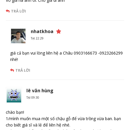
Vo gia ha anh oi. Cho gia di anh
TRẢ LỜI
nhatkhoa
TẠI 22:29
giá cả bạn vui lòng liên hệ a Châu 0903166673 -0923266299
nhé!
TRẢ LỜI
lê văn hùng
TẠI 09:30
chào bạn!
1/mình muốn mua một số chậu gỗ để vừa trồng vừa ban. bạn
cho biết giá sĩ và lẻ để liên hệ nhé.