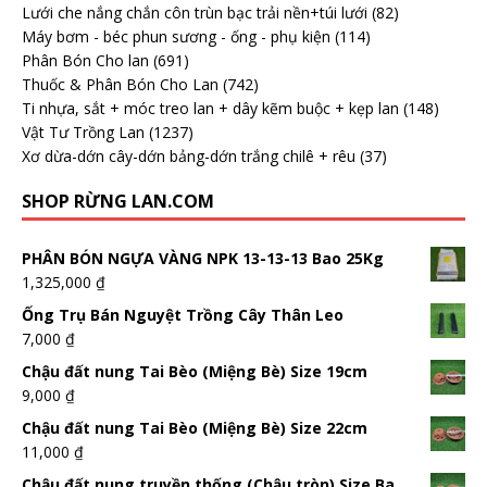
Lưới che nắng chắn côn trùn bạc trải nền+túi lưới
(82)
Máy bơm - béc phun sương - ống - phụ kiện
(114)
Phân Bón Cho lan
(691)
Thuốc & Phân Bón Cho Lan
(742)
Ti nhựa, sắt + móc treo lan + dây kẽm buộc + kẹp lan
(148)
Vật Tư Trồng Lan
(1237)
Xơ dừa-dớn cây-dớn bảng-dớn trắng chilê + rêu
(37)
SHOP RỪNG LAN.COM
PHÂN BÓN NGỰA VÀNG NPK 13-13-13 Bao 25Kg
1,325,000
₫
Ống Trụ Bán Nguyệt Trồng Cây Thân Leo
7,000
₫
Chậu đất nung Tai Bèo (Miệng Bè) Size 19cm
9,000
₫
Chậu đất nung Tai Bèo (Miệng Bè) Size 22cm
11,000
₫
Chậu đất nung truyền thống (Chậu tròn) Size Ba