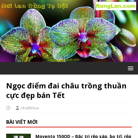
Ngọc điểm đai châu trồng thuần
cực đẹp bán Tết
nhatkhoa
BÀI VIẾT MỚI
Movento 150OD – Đặc trị rệp sáp, bọ trĩ, rệp