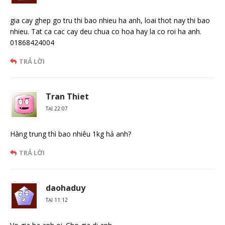
gia cay ghep go tru thi bao nhieu ha anh, loai thot nay thi bao
nhieu. Tat ca cac cay deu chua co hoa hay la co roi ha anh.
01868424004
TRẢ LỜI
Tran Thiet
TẠI 22:07
Hàng trung thì bao nhiêu 1kg hả anh?
TRẢ LỜI
daohaduy
TẠI 11:12