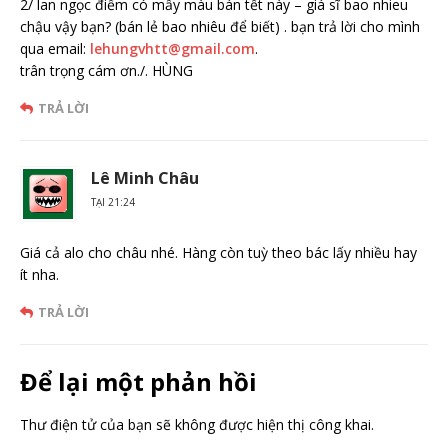
2/ lan ngọc điểm có mấy màu bán tết này – giá sĩ bao nhieu
chậu vậy bạn? (bán lẻ bao nhiêu để biết) . bạn trả lời cho mình
qua email:
lehungvhtt@gmail.com
.
trân trọng cám ơn./. HÙNG
TRẢ LỜI
Lê Minh Châu
TẠI 21:24
Giá cả alo cho châu nhé. Hàng còn tuỳ theo bác lấy nhiều hay
ít nha.
TRẢ LỜI
Để lại một phản hồi
Thư điện tử của bạn sẽ không được hiện thị công khai.