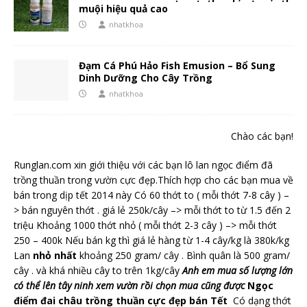
muội hiệu quả cao
nhatkhoa
Đạm Cá Phú Hảo Fish Emusion – Bổ Sung
Dinh Dưỡng Cho Cây Trồng
nhatkhoa
Chào các bạn!
Runglan.com xin giới thiệu với các bạn lô lan ngọc điểm đã
trồng thuần trong vườn cực đẹp.Thích hợp cho các bạn mua về
bán trong dịp tết 2014 này Có 60 thớt to ( mỗi thớt 7-8 cây ) –
> bán nguyên thớt . giá lẻ 250k/cây –> mỗi thớt to từ 1.5 đến 2
triệu Khoảng 1000 thớt nhỏ ( mỗi thớt 2-3 cây ) –> mỗi thớt
250 – 400k Nếu bán kg thì giá lẻ hàng từ 1-4 cây/kg là 380k/kg
Lan
nhỏ nhất
khoảng 250 gram/ cây . Bình quân là 500 gram/
cây . và khá nhiều cây to trên 1kg/cây
Anh em mua số lượng lớn
có thể lên tây ninh xem vườn rồi chọn mua cũng được
Ngọc
điểm đai châu trồng thuần cực đẹp bán Tết
Có dạng thớt