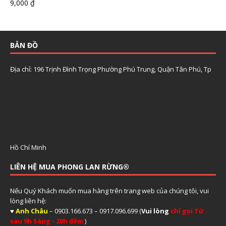
9,000
₫
BẢN ĐỒ
Địa chỉ: 196 Trịnh Đình Trọng Phường Phú Trung, Quận Tân Phú, Tp
Hồ Chí Minh
LIÊN HỆ MUA PHONG LAN RỪNG®
Nếu Quý Khách muốn mua hàng trên trang web của chúng tôi, vui
lòng liên hệ:
♥
Anh Châu
– 0903.166.673 – 0917.096.699 (
Vui lòng
chỉ gọi Từ
sau 9h Sáng - 20h đêm
)