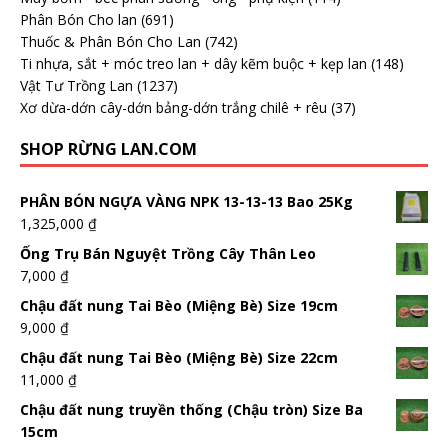
Phân Bón Cho lan
(691)
Thuốc & Phân Bón Cho Lan
(742)
Ti nhựa, sắt + móc treo lan + dây kẽm buộc + kẹp lan
(148)
Vật Tư Trồng Lan
(1237)
Xơ dừa-dớn cây-dớn bảng-dớn trắng chilê + rêu
(37)
SHOP RỪNG LAN.COM
PHÂN BÓN NGỰA VÀNG NPK 13-13-13 Bao 25Kg
1,325,000
₫
Ống Trụ Bán Nguyệt Trồng Cây Thân Leo
7,000
₫
Chậu đất nung Tai Bèo (Miệng Bè) Size 19cm
9,000
₫
Chậu đất nung Tai Bèo (Miệng Bè) Size 22cm
11,000
₫
Chậu đất nung truyền thống (Chậu tròn) Size Ba
15cm