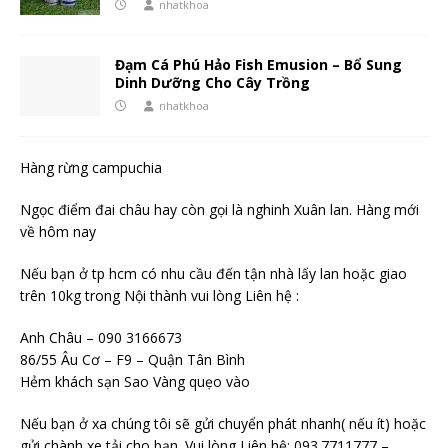
nhatkhoa
Đạm Cá Phú Hảo Fish Emusion – Bổ Sung
Dinh Dưỡng Cho Cây Trồng
nhatkhoa
Hàng rừng campuchia
Ngọc điểm đai châu hay còn gọi là nghinh Xuân lan. Hàng mới
về hôm nay
Nếu bạn ở tp hcm có nhu cầu đến tận nhà lấy lan hoặc giao
trên 10kg trong Nội thành vui lòng Liên hệ :
Anh Châu – 090 3166673
86/55 Âu Cơ – F9 – Quận Tân Bình
Hẻm khách sạn Sao Vàng quẹo vào
Nếu bạn ở xa chúng tôi sẽ gửi chuyển phát nhanh( nếu ít) hoặc
gửi chành xe tải cho bạn. Vui lòng Liên hệ: 093.7711777 –