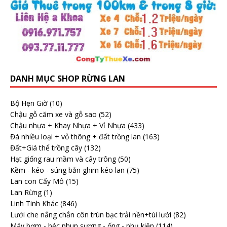
DANH MỤC SHOP RỪNG LAN
Bộ Hẹn Giờ
(10)
Chậu gỗ căm xe và gỗ sao
(52)
Chậu nhựa + Khay Nhựa + Vỉ Nhựa
(433)
Đá nhiều loại + vỏ thông + đất trồng lan
(163)
Đất+Giá thể trồng cây
(132)
Hạt giống rau mầm và cây trông
(50)
Kềm - kéo - súng bắn ghim kéo lan
(75)
Lan con Cấy Mô
(15)
Lan Rừng
(1)
Linh Tinh Khác
(846)
Lưới che nắng chắn côn trùn bạc trải nền+túi lưới
(82)
Máy bơm - béc phun sương - ống - phụ kiện
(114)