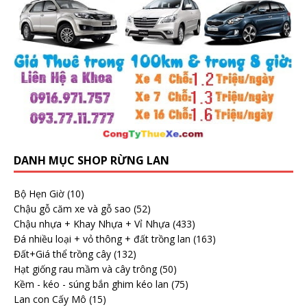
DANH MỤC SHOP RỪNG LAN
Bộ Hẹn Giờ
(10)
Chậu gỗ căm xe và gỗ sao
(52)
Chậu nhựa + Khay Nhựa + Vỉ Nhựa
(433)
Đá nhiều loại + vỏ thông + đất trồng lan
(163)
Đất+Giá thể trồng cây
(132)
Hạt giống rau mầm và cây trông
(50)
Kềm - kéo - súng bắn ghim kéo lan
(75)
Lan con Cấy Mô
(15)