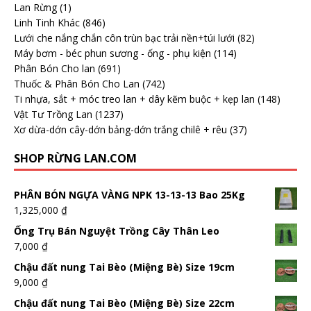
Lan Rừng
(1)
Linh Tinh Khác
(846)
Lưới che nắng chắn côn trùn bạc trải nền+túi lưới
(82)
Máy bơm - béc phun sương - ống - phụ kiện
(114)
Phân Bón Cho lan
(691)
Thuốc & Phân Bón Cho Lan
(742)
Ti nhựa, sắt + móc treo lan + dây kẽm buộc + kẹp lan
(148)
Vật Tư Trồng Lan
(1237)
Xơ dừa-dớn cây-dớn bảng-dớn trắng chilê + rêu
(37)
SHOP RỪNG LAN.COM
PHÂN BÓN NGỰA VÀNG NPK 13-13-13 Bao 25Kg
1,325,000
₫
Ống Trụ Bán Nguyệt Trồng Cây Thân Leo
7,000
₫
Chậu đất nung Tai Bèo (Miệng Bè) Size 19cm
9,000
₫
Chậu đất nung Tai Bèo (Miệng Bè) Size 22cm