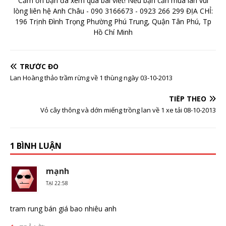
Cảm ơn bạn đã xem qua bài viết! Nếu bạn cần mua lan vui
lòng liên hệ Anh Châu - 090 3166673 - 0923 266 299 ĐỊA CHỈ:
196 Trịnh Đình Trọng Phường Phú Trung, Quận Tân Phú, Tp
Hồ Chí Minh
TRƯỚC ĐÓ
Lan Hoàng thảo trầm rừng về 1 thùng ngày 03-10-2013
TIẾP THEO
Vỏ cây thông và dớn miếng trồng lan về 1 xe tải 08-10-2013
1 BÌNH LUẬN
mạnh
TẠI 22:58
tram rung bán giá bao nhiêu anh