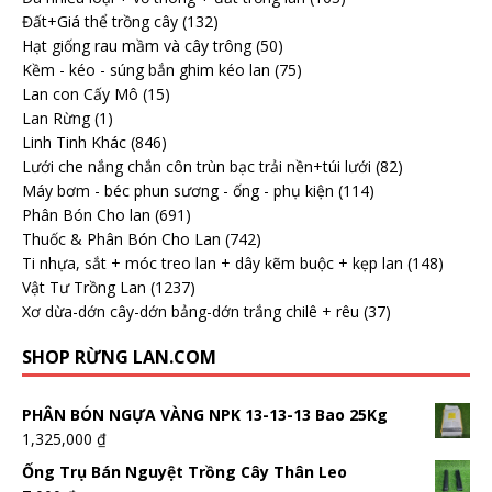
Đất+Giá thể trồng cây
(132)
Hạt giống rau mầm và cây trông
(50)
Kềm - kéo - súng bắn ghim kéo lan
(75)
Lan con Cấy Mô
(15)
Lan Rừng
(1)
Linh Tinh Khác
(846)
Lưới che nắng chắn côn trùn bạc trải nền+túi lưới
(82)
Máy bơm - béc phun sương - ống - phụ kiện
(114)
Phân Bón Cho lan
(691)
Thuốc & Phân Bón Cho Lan
(742)
Ti nhựa, sắt + móc treo lan + dây kẽm buộc + kẹp lan
(148)
Vật Tư Trồng Lan
(1237)
Xơ dừa-dớn cây-dớn bảng-dớn trắng chilê + rêu
(37)
SHOP RỪNG LAN.COM
PHÂN BÓN NGỰA VÀNG NPK 13-13-13 Bao 25Kg
1,325,000
₫
Ống Trụ Bán Nguyệt Trồng Cây Thân Leo