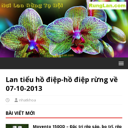
Lan tiểu hồ điệp-hồ điệp rừng về
07-10-2013
nhatkhoa
BÀI VIẾT MỚI
Movento 150OD – Đặc trị rệp sáp, bọ trĩ, rệp