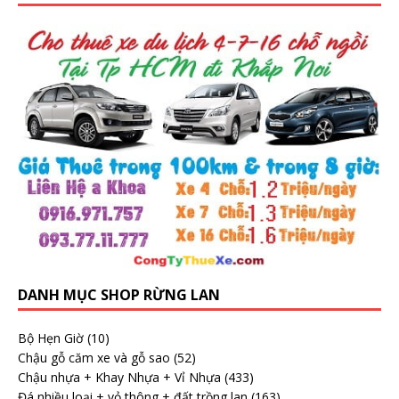
DANH MỤC SHOP RỪNG LAN
Bộ Hẹn Giờ
(10)
Chậu gỗ căm xe và gỗ sao
(52)
Chậu nhựa + Khay Nhựa + Vỉ Nhựa
(433)
Đá nhiều loại + vỏ thông + đất trồng lan
(163)