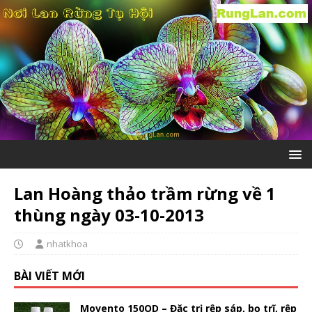
Lan Hoàng thảo trầm rừng về 1
thùng ngày 03-10-2013
nhatkhoa
BÀI VIẾT MỚI
Movento 150OD – Đặc trị rệp sáp, bọ trĩ, rệp