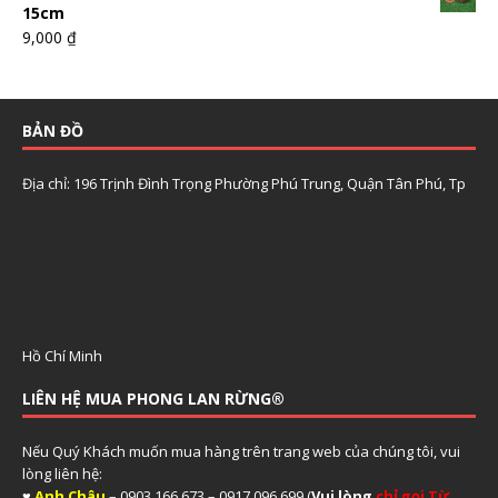
15cm
9,000
₫
BẢN ĐỒ
Địa chỉ: 196 Trịnh Đình Trọng Phường Phú Trung, Quận Tân Phú, Tp
Hồ Chí Minh
LIÊN HỆ MUA PHONG LAN RỪNG®
Nếu Quý Khách muốn mua hàng trên trang web của chúng tôi, vui
lòng liên hệ:
♥
Anh Châu
– 0903.166.673 – 0917.096.699 (
Vui lòng
chỉ gọi Từ