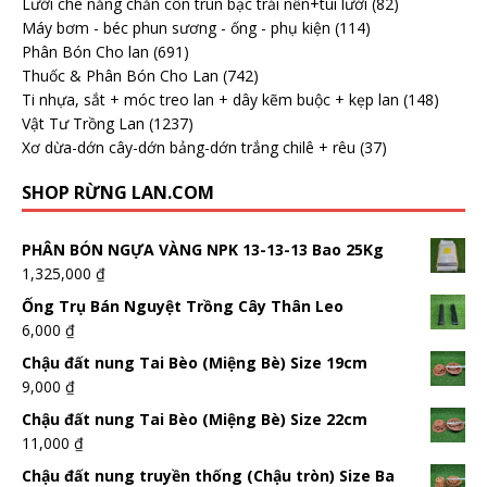
Lưới che nắng chắn côn trùn bạc trải nền+túi lưới
(82)
Máy bơm - béc phun sương - ống - phụ kiện
(114)
Phân Bón Cho lan
(691)
Thuốc & Phân Bón Cho Lan
(742)
Ti nhựa, sắt + móc treo lan + dây kẽm buộc + kẹp lan
(148)
Vật Tư Trồng Lan
(1237)
Xơ dừa-dớn cây-dớn bảng-dớn trắng chilê + rêu
(37)
SHOP RỪNG LAN.COM
PHÂN BÓN NGỰA VÀNG NPK 13-13-13 Bao 25Kg
1,325,000
₫
Ống Trụ Bán Nguyệt Trồng Cây Thân Leo
6,000
₫
Chậu đất nung Tai Bèo (Miệng Bè) Size 19cm
9,000
₫
Chậu đất nung Tai Bèo (Miệng Bè) Size 22cm
11,000
₫
Chậu đất nung truyền thống (Chậu tròn) Size Ba