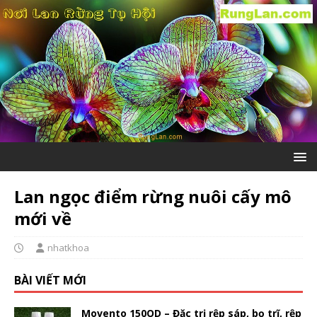
Lan ngọc điểm rừng nuôi cấy mô
mới về
nhatkhoa
BÀI VIẾT MỚI
Movento 150OD – Đặc trị rệp sáp, bọ trĩ, rệp