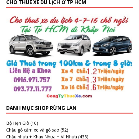
CHO THUÊ XE DU LỊCH Ở TP HCM
DANH MỤC SHOP RỪNG LAN
Bộ Hẹn Giờ
(10)
Chậu gỗ căm xe và gỗ sao
(52)
Chậu nhựa + Khay Nhựa + Vỉ Nhựa
(433)