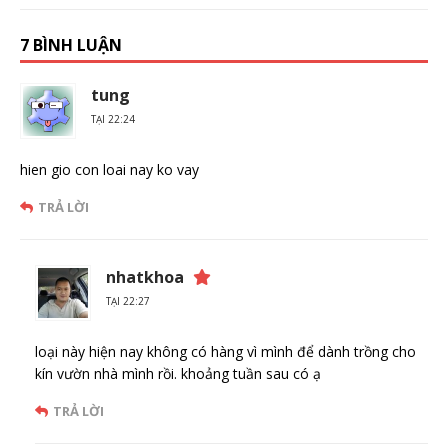
7 BÌNH LUẬN
tung
TẠI 22:24
hien gio con loai nay ko vay
TRẢ LỜI
nhatkhoa
TẠI 22:27
loại này hiện nay không có hàng vì mình để dành trồng cho
kín vườn nhà mình rồi. khoảng tuần sau có ạ
TRẢ LỜI