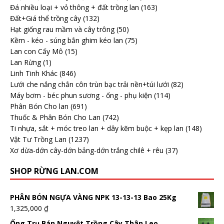
Đá nhiều loại + vỏ thông + đất trồng lan
(163)
Đất+Giá thể trồng cây
(132)
Hạt giống rau mầm và cây trông
(50)
Kềm - kéo - súng bắn ghim kéo lan
(75)
Lan con Cấy Mô
(15)
Lan Rừng
(1)
Linh Tinh Khác
(846)
Lưới che nắng chắn côn trùn bạc trải nền+túi lưới
(82)
Máy bơm - béc phun sương - ống - phụ kiện
(114)
Phân Bón Cho lan
(691)
Thuốc & Phân Bón Cho Lan
(742)
Ti nhựa, sắt + móc treo lan + dây kẽm buộc + kẹp lan
(148)
Vật Tư Trồng Lan
(1237)
Xơ dừa-dớn cây-dớn bảng-dớn trắng chilê + rêu
(37)
SHOP RỪNG LAN.COM
PHÂN BÓN NGỰA VÀNG NPK 13-13-13 Bao 25Kg
1,325,000
₫
Ống Trụ Bán Nguyệt Trồng Cây Thân Leo