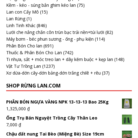
Kềm - kéo - súng bắn ghim kéo lan
(75)
Lan con Cấy Mô
(15)
Lan Rừng
(1)
Linh Tinh Khác
(846)
Lưới che nắng chắn côn trùn bạc trải nền+túi lưới
(82)
Máy bơm - béc phun sương - ống - phụ kiện
(114)
Phân Bón Cho lan
(691)
Thuốc & Phân Bón Cho Lan
(742)
Ti nhựa, sắt + móc treo lan + dây kẽm buộc + kẹp lan
(148)
Vật Tư Trồng Lan
(1237)
Xơ dừa-dớn cây-dớn bảng-dớn trắng chilê + rêu
(37)
SHOP RỪNG LAN.COM
PHÂN BÓN NGỰA VÀNG NPK 13-13-13 Bao 25Kg
1,325,000
₫
Ống Trụ Bán Nguyệt Trồng Cây Thân Leo
7,000
₫
Chậu đất nung Tai Bèo (Miệng Bè) Size 19cm