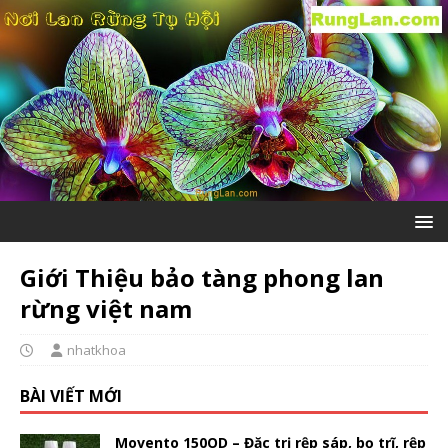
Giới Thiệu bảo tàng phong lan
rừng việt nam
nhatkhoa
BÀI VIẾT MỚI
Movento 150OD – Đặc trị rệp sáp, bọ trĩ, rệp