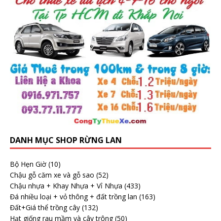
DANH MỤC SHOP RỪNG LAN
Bộ Hẹn Giờ
(10)
Chậu gỗ căm xe và gỗ sao
(52)
Chậu nhựa + Khay Nhựa + Vỉ Nhựa
(433)
Đá nhiều loại + vỏ thông + đất trồng lan
(163)
Đất+Giá thể trồng cây
(132)
Hạt giống rau mầm và cây trông
(50)