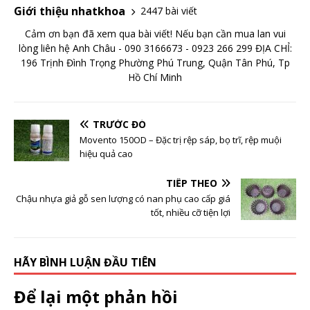
Giới thiệu nhatkhoa
2447 bài viết
Cảm ơn bạn đã xem qua bài viết! Nếu bạn cần mua lan vui
lòng liên hệ Anh Châu - 090 3166673 - 0923 266 299 ĐỊA CHỈ:
196 Trịnh Đình Trọng Phường Phú Trung, Quận Tân Phú, Tp
Hồ Chí Minh
TRƯỚC ĐÓ
Movento 150OD – Đặc trị rệp sáp, bọ trĩ, rệp muội
hiệu quả cao
TIẾP THEO
Chậu nhựa giả gỗ sen lượng có nan phụ cao cấp giá
tốt, nhiều cỡ tiện lợi
HÃY BÌNH LUẬN ĐẦU TIÊN
Để lại một phản hồi