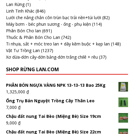
Lan Rừng
(1)
Linh Tinh Khác
(846)
Lưới che nắng chắn côn trùn bạc trải nền+túi lưới
(82)
Máy bơm - béc phun sương - ống - phụ kiện
(114)
Phân Bón Cho lan
(691)
Thuốc & Phân Bón Cho Lan
(742)
Ti nhựa, sắt + móc treo lan + dây kẽm buộc + kẹp lan
(148)
Vật Tư Trồng Lan
(1237)
Xơ dừa-dớn cây-dớn bảng-dớn trắng chilê + rêu
(37)
SHOP RỪNG LAN.COM
PHÂN BÓN NGỰA VÀNG NPK 13-13-13 Bao 25Kg
1,325,000
₫
Ống Trụ Bán Nguyệt Trồng Cây Thân Leo
7,000
₫
Chậu đất nung Tai Bèo (Miệng Bè) Size 19cm
9,000
₫
Chậu đất nung Tai Bèo (Miệng Bè) Size 22cm