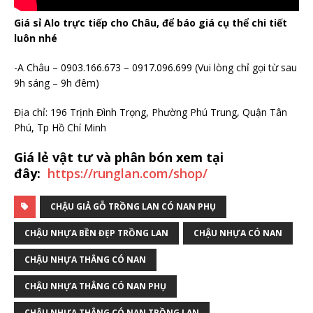
Giá sỉ Alo trực tiếp cho Châu, để báo giá cụ thể chi tiết
luôn nhé
-A Châu – 0903.166.673 – 0917.096.699 (Vui lòng chỉ gọi từ sau
9h sáng – 9h đêm)
Địa chỉ: 196 Trịnh Đình Trọng, Phường Phú Trung, Quận Tân
Phú, Tp Hồ Chí Minh
Giá lẻ vật tư và phân bón xem tại
đây:
https://runglan.com/shop/
CHẬU GIẢ GỖ TRỒNG LAN CÓ NAN PHỤ
CHẬU NHỰA BỀN ĐẸP TRỒNG LAN
CHẬU NHỰA CÓ NAN
CHẬU NHỰA THẲNG CÓ NAN
CHẬU NHỰA THẲNG CÓ NAN PHỤ
CHẬU NHỰA THẲNG CÓ NAN TRỒNG LAN