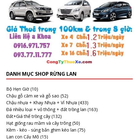
DANH MỤC SHOP RỪNG LAN
Bộ Hẹn Giờ
(10)
Chậu gỗ căm xe và gỗ sao
(52)
Chậu nhựa + Khay Nhựa + Vỉ Nhựa
(433)
Đá nhiều loại + vỏ thông + đất trồng lan
(163)
Đất+Giá thể trồng cây
(132)
Hạt giống rau mầm và cây trông
(50)
Kềm - kéo - súng bắn ghim kéo lan
(75)
Lan con Cấy Mô
(15)