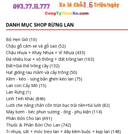
DANH MỤC SHOP RỪNG LAN
Bộ Hẹn Giờ
(10)
Chậu gỗ căm xe và gỗ sao
(52)
Chậu nhựa + Khay Nhựa + Vỉ Nhựa
(433)
Đá nhiều loại + vỏ thông + đất trồng lan
(163)
Đất+Giá thể trồng cây
(132)
Hạt giống rau mầm và cây trông
(50)
Kềm - kéo - súng bắn ghim kéo lan
(75)
Lan con Cấy Mô
(15)
Lan Rừng
(1)
Linh Tinh Khác
(846)
Lưới che nắng chắn côn trùn bạc trải nền+túi lưới
(82)
Máy bơm - béc phun sương - ống - phụ kiện
(114)
Phân Bón Cho lan
(691)
Thuốc & Phân Bón Cho Lan
(742)
Ti nhựa, sắt + móc treo lan + dây kẽm buộc + kẹp lan
(148)