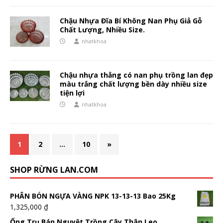
Chậu Nhựa Đĩa Bí Không Nan Phụ Giả Gỗ
Chất Lượng, Nhiều Size.
nhatkhoa
Chậu nhựa thẳng có nan phụ trồng lan đẹp
màu trắng chất lượng bền dày nhiều size
tiện lợi
nhatkhoa
1
2
…
10
»
SHOP RỪNG LAN.COM
PHÂN BÓN NGỰA VÀNG NPK 13-13-13 Bao 25Kg
1,325,000
₫
Ống Trụ Bán Nguyệt Trồng Cây Thân Leo