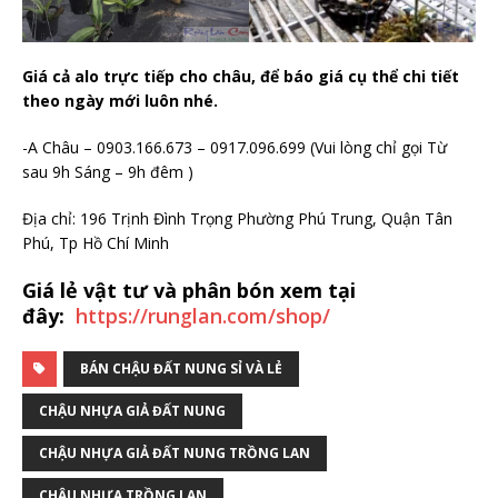
Giá cả alo trực tiếp cho châu, để báo giá cụ thể chi tiết
theo ngày mới luôn nhé.
-A Châu – 0903.166.673 – 0917.096.699 (Vui lòng chỉ gọi Từ
sau 9h Sáng – 9h đêm )
Địa chỉ: 196 Trịnh Đình Trọng Phường Phú Trung, Quận Tân
Phú, Tp Hồ Chí Minh
Giá lẻ vật tư và phân bón xem tại
đây:
https://runglan.com/shop/
BÁN CHẬU ĐẤT NUNG SỈ VÀ LẺ
CHẬU NHỰA GIẢ ĐẤT NUNG
CHẬU NHỰA GIẢ ĐẤT NUNG TRỒNG LAN
CHẬU NHỰA TRỒNG LAN