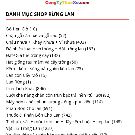
DANH MỤC SHOP RỪNG LAN
Bộ Hẹn Giờ
(10)
Chậu gỗ căm xe và gỗ sao
(52)
Chậu nhựa + Khay Nhựa + Vỉ Nhựa
(433)
Đá nhiều loại + vỏ thông + đất trồng lan
(163)
Đất+Giá thể trồng cây
(132)
Hạt giống rau mầm và cây trông
(50)
Kềm - kéo - súng bắn ghim kéo lan
(75)
Lan con Cấy Mô
(15)
Lan Rừng
(1)
Linh Tinh Khác
(846)
Lưới che nắng chắn côn trùn bạc trải nền+túi lưới
(82)
Máy bơm - béc phun sương - ống - phụ kiện
(114)
Phân Bón Cho lan
(691)
Thuốc & Phân Bón Cho Lan
(742)
Ti nhựa, sắt + móc treo lan + dây kẽm buộc + kẹp lan
(148)
Vật Tư Trồng Lan
(1237)
Xơ dừa-dớn cây-dớn bảng-dớn trắng chilê + rêu
(37)