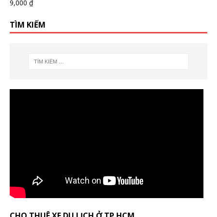
9,000
₫
TÌM KIẾM
CHO THUÊ XE DU LỊCH Ở TP HCM