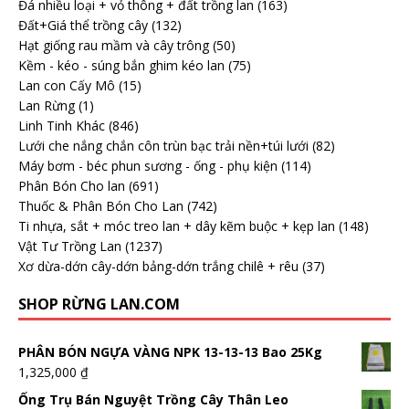
Đá nhiều loại + vỏ thông + đất trồng lan
(163)
Đất+Giá thể trồng cây
(132)
Hạt giống rau mầm và cây trông
(50)
Kềm - kéo - súng bắn ghim kéo lan
(75)
Lan con Cấy Mô
(15)
Lan Rừng
(1)
Linh Tinh Khác
(846)
Lưới che nắng chắn côn trùn bạc trải nền+túi lưới
(82)
Máy bơm - béc phun sương - ống - phụ kiện
(114)
Phân Bón Cho lan
(691)
Thuốc & Phân Bón Cho Lan
(742)
Ti nhựa, sắt + móc treo lan + dây kẽm buộc + kẹp lan
(148)
Vật Tư Trồng Lan
(1237)
Xơ dừa-dớn cây-dớn bảng-dớn trắng chilê + rêu
(37)
SHOP RỪNG LAN.COM
PHÂN BÓN NGỰA VÀNG NPK 13-13-13 Bao 25Kg
1,325,000
₫
Ống Trụ Bán Nguyệt Trồng Cây Thân Leo