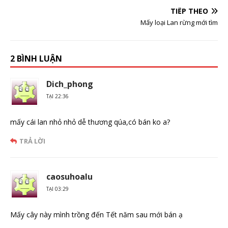
TIẾP THEO
Mấy loại Lan rừng mới tìm
2 BÌNH LUẬN
Dich_phong
TẠI 22:36
mấy cái lan nhỏ nhỏ dễ thương qúa,có bán ko a?
TRẢ LỜI
caosuhoalu
TẠI 03:29
Mấy cây này mình trồng đến Tết năm sau mới bán ạ