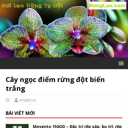
Cây ngọc điểm rừng đột biến
trắng
nhatkhoa
BÀI VIẾT MỚI
Movento 150OD – Đặc trị rệp sáp, bọ trĩ, rệp