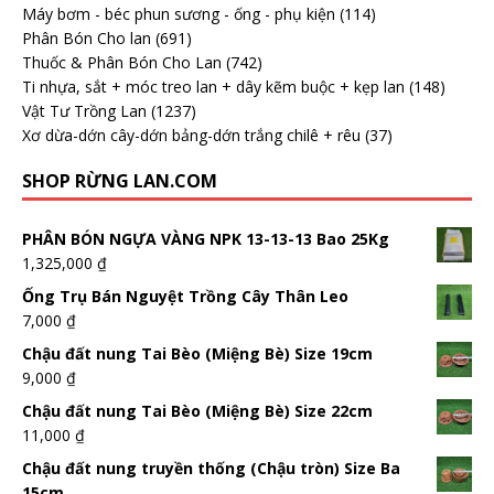
Máy bơm - béc phun sương - ống - phụ kiện
(114)
Phân Bón Cho lan
(691)
Thuốc & Phân Bón Cho Lan
(742)
Ti nhựa, sắt + móc treo lan + dây kẽm buộc + kẹp lan
(148)
Vật Tư Trồng Lan
(1237)
Xơ dừa-dớn cây-dớn bảng-dớn trắng chilê + rêu
(37)
SHOP RỪNG LAN.COM
PHÂN BÓN NGỰA VÀNG NPK 13-13-13 Bao 25Kg
1,325,000
₫
Ống Trụ Bán Nguyệt Trồng Cây Thân Leo
7,000
₫
Chậu đất nung Tai Bèo (Miệng Bè) Size 19cm
9,000
₫
Chậu đất nung Tai Bèo (Miệng Bè) Size 22cm
11,000
₫
Chậu đất nung truyền thống (Chậu tròn) Size Ba
15cm