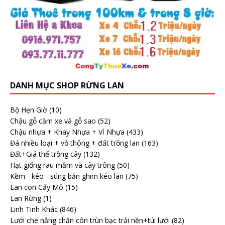
DANH MỤC SHOP RỪNG LAN
Bộ Hẹn Giờ
(10)
Chậu gỗ căm xe và gỗ sao
(52)
Chậu nhựa + Khay Nhựa + Vỉ Nhựa
(433)
Đá nhiều loại + vỏ thông + đất trồng lan
(163)
Đất+Giá thể trồng cây
(132)
Hạt giống rau mầm và cây trông
(50)
Kềm - kéo - súng bắn ghim kéo lan
(75)
Lan con Cấy Mô
(15)
Lan Rừng
(1)
Linh Tinh Khác
(846)
Lưới che nắng chắn côn trùn bạc trải nền+túi lưới
(82)