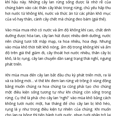
khí hậu này. Những cây lan rừng sống được là nhờ rễ của
chúng bám vào các thân cây khác trong rừng, chủ yếu hấp thu
hơi nước từ không khí, nước và thức ăn từ các phần khô mục
của vỏ hay thân, cành cây chết mà chúng đeo bám (giá thể).
Vào mùa mưa nhờ có nước và ẩm độ không khí cao, chất dinh
dưỡng được hòa tan, cây lan hút được nhiều dinh dưỡng, nước
nên chúng tươi tốt mập mạp, ra hoa nhiều, hoa đẹp. Nhưng
vào mùa khô thời tiết khô nóng, ẩm độ trong không khí và ẩm
độ trên giá thể giảm đi, cây thoát hơi nước nhiều, thân cây bị
khô, lá bị rụng, cây lan chuyển dần sang trạng thái nghỉ, ngưng
phát triển.
Khi mùa mưa đến cây lan bắt đầu chu kỳ phát triển mới, ra lá
và ra bông mới… vì thế khi đem lan rừng về trồng ở vùng đồng
bằng muốn chúng ra hoa chúng ta cũng phải tạo cho chúng
một điều kiện sống tương tự như khi chúng còn sống trong
rừng. Cụ thể là phải cho cây lan “nghỉ” vào mùa khô bằng cách
không tưới nước một, hai tháng để cho cây lan bị khô héo,
rụng lá y như trong điều kiện tự nhiên của chúng. Khi muốn
cho lan ra bông thì tiến hành tưới nước, phun tưới phân trở lại