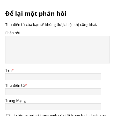
Để lại một phản hồi
Thư điện tử của bạn sẽ không được hiện thị công khai.
Phản hồi
Tên
*
Thư điện tử
*
Trang Mạng
Lưu tên, email và trang web của tôi trong trình duyệt cho