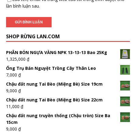
lần bình luận sau.
SHOP RỪNG LAN.COM
PHÂN BÓN NGỰA VÀNG NPK 13-13-13 Bao 25Kg
1,325,000
₫
Ống Trụ Bán Nguyệt Trồng Cây Thân Leo
7,000
₫
Chậu đất nung Tai Bèo (Miệng Bè) Size 19cm
9,000
₫
Chậu đất nung Tai Bèo (Miệng Bè) Size 22cm
11,000
₫
Chậu đất nung truyền thống (Chậu tròn) Size Ba
15cm
9,000
₫