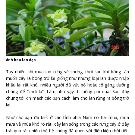
ảnh hoa lan đẹp
Tuy nhiên khi mua lan rừng về chưng chơi sau khi bông tàn
muốn cây ra bông trở lại giống như những loại lan được nhập
khẩu lại rất khó, nhiều người đã vứt bỏ hoặc cố gắng dưỡng
chúng để “chơi lá”. Làm như vậy thì uổng phí quá. Sau đây
chúng tôi xin mách các bạn cách làm cho lan rừng ra bông trở
lại.
Như các bạn đã biết ở các tỉnh phía Nam có hai mùa, mùa
mưa và mùa khô rõ rệt, cây lan sống trong các rừng cây ở đây
trải qua rất nhiều thế hệ chúng đã quen với điều kiện thời tiết,