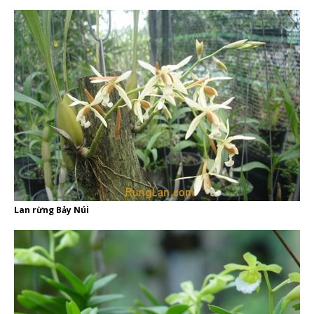
Lan rừng Bảy Núi