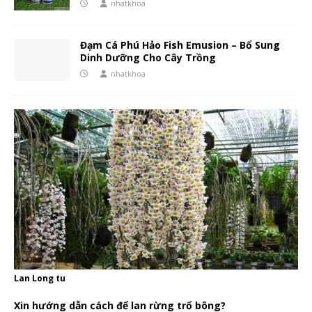
nhatkhoa
Đạm Cá Phú Hảo Fish Emusion – Bổ Sung
Dinh Dưỡng Cho Cây Trồng
nhatkhoa
Lan Long tu
Xin hướng dẫn cách để lan rừng trổ bông?