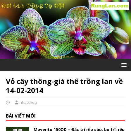
Vỏ cây thông-giá thể trồng lan về
14-02-2014
nhatkhoa
BÀI VIẾT MỚI
Movento 150OD – Đặc trị rệp sáp, bọ trĩ, rệp