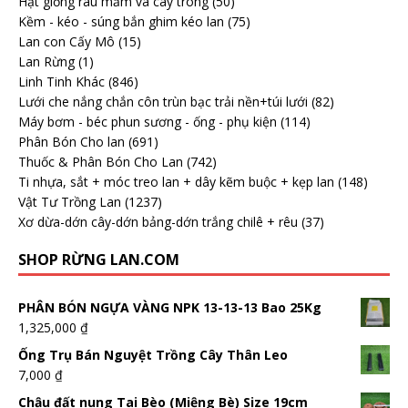
Hạt giống rau mầm và cây trông
(50)
Kềm - kéo - súng bắn ghim kéo lan
(75)
Lan con Cấy Mô
(15)
Lan Rừng
(1)
Linh Tinh Khác
(846)
Lưới che nắng chắn côn trùn bạc trải nền+túi lưới
(82)
Máy bơm - béc phun sương - ống - phụ kiện
(114)
Phân Bón Cho lan
(691)
Thuốc & Phân Bón Cho Lan
(742)
Ti nhựa, sắt + móc treo lan + dây kẽm buộc + kẹp lan
(148)
Vật Tư Trồng Lan
(1237)
Xơ dừa-dớn cây-dớn bảng-dớn trắng chilê + rêu
(37)
SHOP RỪNG LAN.COM
PHÂN BÓN NGỰA VÀNG NPK 13-13-13 Bao 25Kg
1,325,000
₫
Ống Trụ Bán Nguyệt Trồng Cây Thân Leo
7,000
₫
Chậu đất nung Tai Bèo (Miệng Bè) Size 19cm