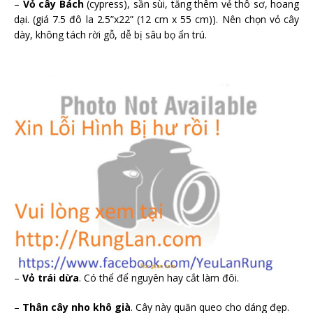
–
Vỏ cây Bách
(cypress), sần sùi, tăng thêm vẻ thô sơ, hoang
dại. (giá 7.5 đô la 2.5”x22” (12 cm x 55 cm)). Nên chọn vỏ cây
dày, không tách rời gỗ, dễ bị sâu bọ ẩn trú.
–
Vỏ trái dừa
. Có thể để nguyên hay cắt làm đôi.
–
Thân cây nho khô già
. Cây này quăn queo cho dáng đẹp.