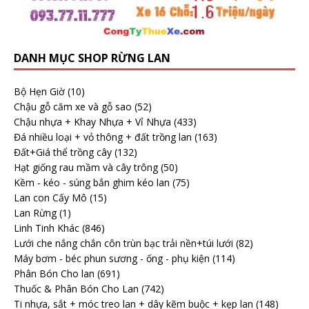
DANH MỤC SHOP RỪNG LAN
Bộ Hẹn Giờ
(10)
Chậu gỗ căm xe và gỗ sao
(52)
Chậu nhựa + Khay Nhựa + Vỉ Nhựa
(433)
Đá nhiều loại + vỏ thông + đất trồng lan
(163)
Đất+Giá thể trồng cây
(132)
Hạt giống rau mầm và cây trông
(50)
Kềm - kéo - súng bắn ghim kéo lan
(75)
Lan con Cấy Mô
(15)
Lan Rừng
(1)
Linh Tinh Khác
(846)
Lưới che nắng chắn côn trùn bạc trải nền+túi lưới
(82)
Máy bơm - béc phun sương - ống - phụ kiện
(114)
Phân Bón Cho lan
(691)
Thuốc & Phân Bón Cho Lan
(742)
Ti nhựa, sắt + móc treo lan + dây kẽm buộc + kẹp lan
(148)