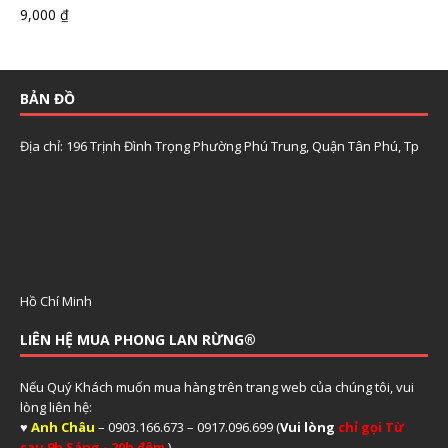
9,000
₫
BẢN ĐỒ
Địa chỉ: 196 Trịnh Đình Trọng Phường Phú Trung, Quận Tân Phú, Tp
Hồ Chí Minh
LIÊN HỆ MUA PHONG LAN RỪNG®
Nếu Quý Khách muốn mua hàng trên trang web của chúng tôi, vui
lòng liên hệ:
♥
Anh Châu
– 0903.166.673 – 0917.096.699 (
Vui lòng
chỉ gọi Từ
sau 9h Sáng - 20h đêm
)