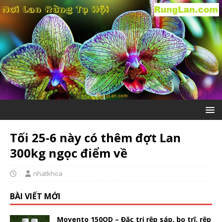
Tối 25-6 này có thêm đợt Lan
300kg ngọc điểm về
nhatkhoa
BÀI VIẾT MỚI
Movento 150OD – Đặc trị rệp sáp, bọ trĩ, rệp