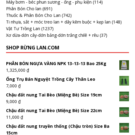
Máy bơm - béc phun sương - ống - phụ kiện
(114)
Phân Bón Cho lan
(691)
Thuốc & Phân Bón Cho Lan
(742)
Ti nhựa, sắt + móc treo lan + dây kẽm buộc + kẹp lan
(148)
Vật Tư Trồng Lan
(1237)
Xơ dừa-dớn cây-dớn bảng-dớn trắng chilê + rêu
(37)
SHOP RỪNG LAN.COM
PHÂN BÓN NGỰA VÀNG NPK 13-13-13 Bao 25Kg
1,325,000
₫
Ống Trụ Bán Nguyệt Trồng Cây Thân Leo
7,000
₫
Chậu đất nung Tai Bèo (Miệng Bè) Size 19cm
9,000
₫
Chậu đất nung Tai Bèo (Miệng Bè) Size 22cm
11,000
₫
Chậu đất nung truyền thống (Chậu tròn) Size Ba
15cm