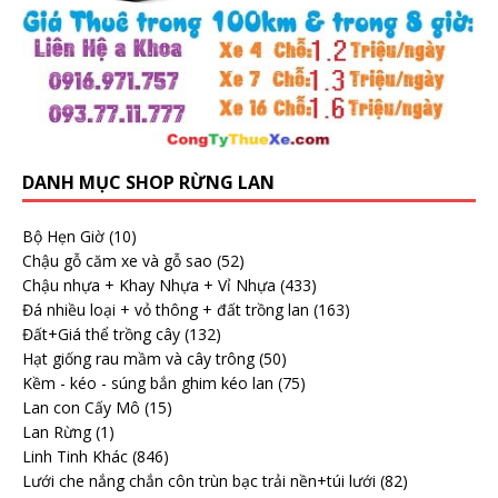
DANH MỤC SHOP RỪNG LAN
Bộ Hẹn Giờ
(10)
Chậu gỗ căm xe và gỗ sao
(52)
Chậu nhựa + Khay Nhựa + Vỉ Nhựa
(433)
Đá nhiều loại + vỏ thông + đất trồng lan
(163)
Đất+Giá thể trồng cây
(132)
Hạt giống rau mầm và cây trông
(50)
Kềm - kéo - súng bắn ghim kéo lan
(75)
Lan con Cấy Mô
(15)
Lan Rừng
(1)
Linh Tinh Khác
(846)
Lưới che nắng chắn côn trùn bạc trải nền+túi lưới
(82)