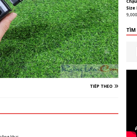
Chậu
Size
9,00
TÌM
TIẾP THEO
công khai.