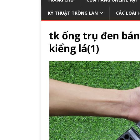
KỸ THUẬT TRỒNG LAN
CÁC LOÀI 
tk ống trụ đen bá
kiểng lá(1)