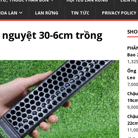
HOA LAN
LAN RỪNG
TIN TỨC
PRIVACY POLICY
n nguyệt 30-6cm trồng
SHO
PHÂN
Bao 
1,32
Ống 
Leo
7,00
Chậu
19c
9,00
Chậu
22c
11,0