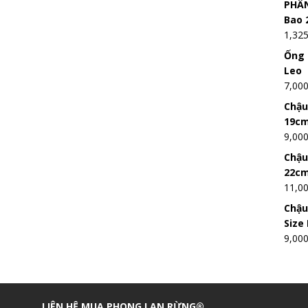
PHÂN
Bao 
1,32
Ống 
Leo
7,00
Chậu
19c
9,00
Chậu
22c
11,0
Chậu
Size
9,00
LIÊN HỆ MUA PHONG LAN RỪNG®