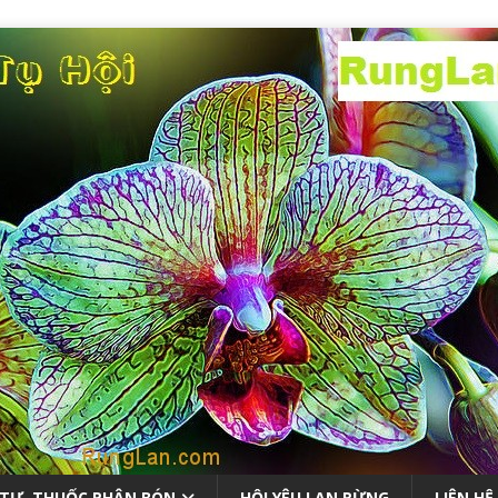
 TƯ, THUỐC PHÂN BÓN
HỘI YÊU LAN RỪNG
LIÊN HỆ