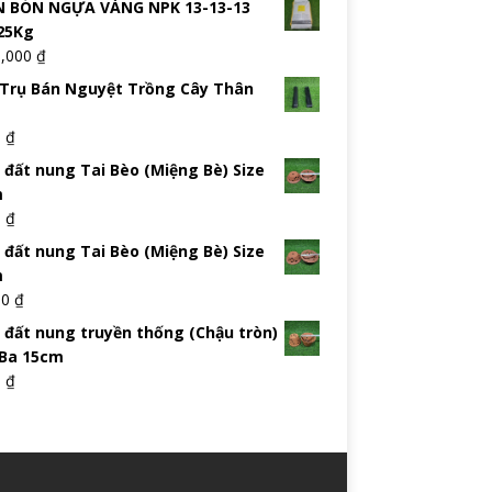
 BÓN NGỰA VÀNG NPK 13-13-13
25Kg
5,000
₫
Trụ Bán Nguyệt Trồng Cây Thân
0
₫
 đất nung Tai Bèo (Miệng Bè) Size
m
0
₫
 đất nung Tai Bèo (Miệng Bè) Size
m
00
₫
 đất nung truyền thống (Chậu tròn)
 Ba 15cm
0
₫