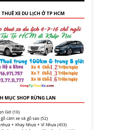
 THUÊ XE DU LỊCH Ở TP HCM
H MỤC SHOP RỪNG LAN
ẹn Giờ
(10)
 gỗ căm xe và gỗ sao
(52)
 nhựa + Khay Nhựa + Vỉ Nhựa
(433)