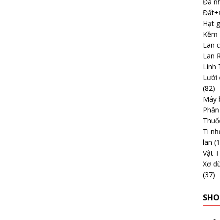
Đá nh
Đất+G
Hạt g
Kềm -
Lan 
Lan 
Linh 
Lưới 
(82)
Máy b
Phân
Thuố
Ti nh
lan
(
Vật 
Xơ dừ
(37)
SHO