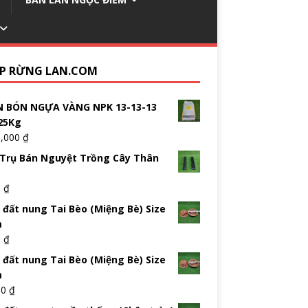
P RỪNG LAN.COM
 BÓN NGỰA VÀNG NPK 13-13-13
25Kg
5,000
₫
Trụ Bán Nguyệt Trồng Cây Thân
0
₫
 đất nung Tai Bèo (Miệng Bè) Size
m
0
₫
 đất nung Tai Bèo (Miệng Bè) Size
m
00
₫