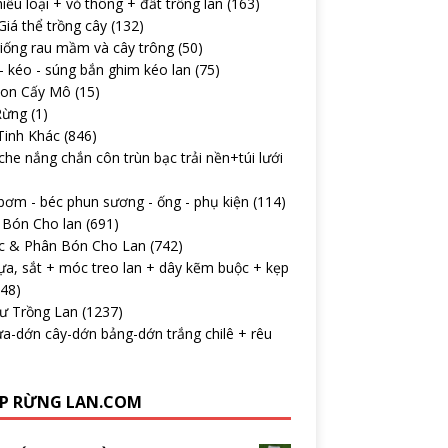
iều loại + vỏ thông + đất trồng lan
(163)
iá thể trồng cây
(132)
iống rau mầm và cây trông
(50)
 kéo - súng bắn ghim kéo lan
(75)
con Cấy Mô
(15)
Rừng
(1)
Tinh Khác
(846)
che nắng chắn côn trùn bạc trải nền+túi lưới
ơm - béc phun sương - ống - phụ kiện
(114)
 Bón Cho lan
(691)
c & Phân Bón Cho Lan
(742)
ựa, sắt + móc treo lan + dây kẽm buộc + kẹp
148)
Tư Trồng Lan
(1237)
a-dớn cây-dớn bảng-dớn trắng chilê + rêu
P RỪNG LAN.COM