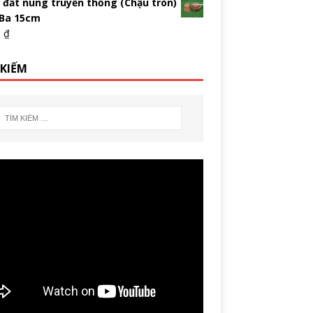
 đất nung truyền thống (Chậu tròn)
 Ba 15cm
0
₫
 KIẾM