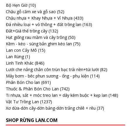
Bộ Hẹn Giờ
(10)
Chậu gỗ căm xe và gỗ sao
(52)
Chậu nhựa + Khay Nhựa + Vỉ Nhựa
(433)
Đá nhiều loại + vỏ thông + đất trồng lan
(163)
Đất+Giá thể trồng cây
(132)
Hạt giống rau mầm và cây trông
(50)
Kềm - kéo - súng bắn ghim kéo lan
(75)
Lan con Cấy Mô
(15)
Lan Rừng
(1)
Linh Tinh Khác
(846)
Lưới che nắng chắn côn trùn bạc trải nền+túi lưới
(82)
Máy bơm - béc phun sương - ống - phụ kiện
(114)
Phân Bón Cho lan
(691)
Thuốc & Phân Bón Cho Lan
(742)
Ti nhựa, sắt + móc treo lan + dây kẽm buộc + kẹp lan
(148)
Vật Tư Trồng Lan
(1237)
Xơ dừa-dớn cây-dớn bảng-dớn trắng chilê + rêu
(37)
SHOP RỪNG LAN.COM