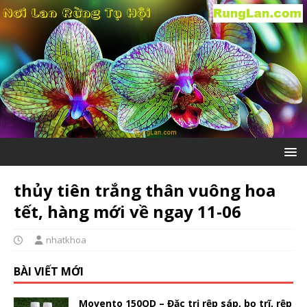
thủy tiên trắng thân vuông hoa
tết, hàng mới về ngay 11-06
nhatkhoa
BÀI VIẾT MỚI
Movento 150OD – Đặc trị rệp sáp, bọ trĩ, rệp