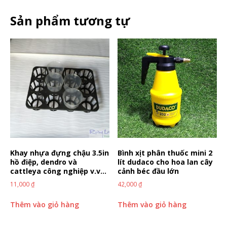
Sản phẩm tương tự
Khay nhựa đựng chậu 3.5in
Bình xịt phân thuốc mini 2
hồ điệp, dendro và
lít dudaco cho hoa lan cây
cattleya công nghiệp v.v…
cảnh béc đầu lớn
11,000
₫
42,000
₫
Thêm vào giỏ hàng
Thêm vào giỏ hàng