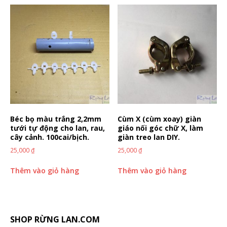
Béc bọ màu trắng 2,2mm
Cùm X (cùm xoay) giàn
tưới tự động cho lan, rau,
giáo nối góc chữ X, làm
cây cảnh. 100cai/bịch.
giàn treo lan DIY.
25,000
₫
25,000
₫
Thêm vào giỏ hàng
Thêm vào giỏ hàng
SHOP RỪNG LAN.COM