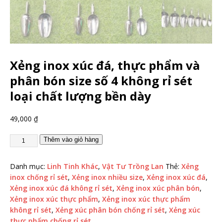
Xẻng inox xúc đá, thực phẩm và
phân bón size số 4 không rỉ sét
loại chất lượng bền dày
49,000
₫
Thêm vào giỏ hàng
Danh mục:
Linh Tinh Khác
,
Vật Tư Trồng Lan
Thẻ:
Xẻng
inox chống rỉ sét
,
Xẻng inox nhiều size
,
Xẻng inox xúc đá
,
Xẻng inox xúc đá không rỉ sét
,
Xẻng inox xúc phân bón
,
Xẻng inox xúc thực phẩm
,
Xẻng inox xúc thực phẩm
không rỉ sét
,
Xẻng xúc phân bón chống rỉ sét
,
Xẻng xúc
thực phẩm chống rỉ sét