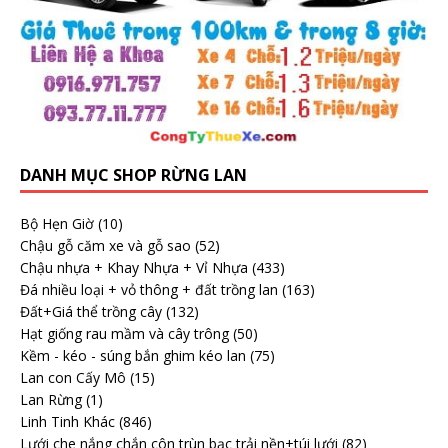
DANH MỤC SHOP RỪNG LAN
Bộ Hẹn Giờ
(10)
Chậu gỗ căm xe và gỗ sao
(52)
Chậu nhựa + Khay Nhựa + Vỉ Nhựa
(433)
Đá nhiều loại + vỏ thông + đất trồng lan
(163)
Đất+Giá thể trồng cây
(132)
Hạt giống rau mầm và cây trông
(50)
Kềm - kéo - súng bắn ghim kéo lan
(75)
Lan con Cấy Mô
(15)
Lan Rừng
(1)
Linh Tinh Khác
(846)
Lưới che nắng chắn côn trùn bạc trải nền+túi lưới
(82)