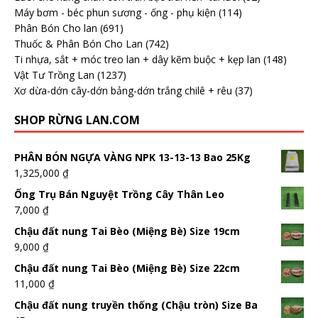
Máy bơm - béc phun sương - ống - phụ kiện
(114)
Phân Bón Cho lan
(691)
Thuốc & Phân Bón Cho Lan
(742)
Ti nhựa, sắt + móc treo lan + dây kẽm buộc + kẹp lan
(148)
Vật Tư Trồng Lan
(1237)
Xơ dừa-dớn cây-dớn bảng-dớn trắng chilê + rêu
(37)
SHOP RỪNG LAN.COM
PHÂN BÓN NGỰA VÀNG NPK 13-13-13 Bao 25Kg
1,325,000
₫
Ống Trụ Bán Nguyệt Trồng Cây Thân Leo
7,000
₫
Chậu đất nung Tai Bèo (Miệng Bè) Size 19cm
9,000
₫
Chậu đất nung Tai Bèo (Miệng Bè) Size 22cm
11,000
₫
Chậu đất nung truyền thống (Chậu tròn) Size Ba