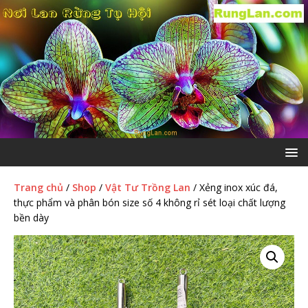
Trang chủ
/
Shop
/
Vật Tư Trồng Lan
/ Xẻng inox xúc đá,
thực phẩm và phân bón size số 4 không rỉ sét loại chất lượng
bền dày