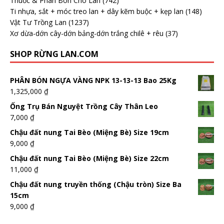
Thuốc & Phân Bón Cho Lan
(742)
Ti nhựa, sắt + móc treo lan + dây kẽm buộc + kẹp lan
(148)
Vật Tư Trồng Lan
(1237)
Xơ dừa-dớn cây-dớn bảng-dớn trắng chilê + rêu
(37)
SHOP RỪNG LAN.COM
PHÂN BÓN NGỰA VÀNG NPK 13-13-13 Bao 25Kg
1,325,000
₫
Ống Trụ Bán Nguyệt Trồng Cây Thân Leo
7,000
₫
Chậu đất nung Tai Bèo (Miệng Bè) Size 19cm
9,000
₫
Chậu đất nung Tai Bèo (Miệng Bè) Size 22cm
11,000
₫
Chậu đất nung truyền thống (Chậu tròn) Size Ba
15cm
9,000
₫