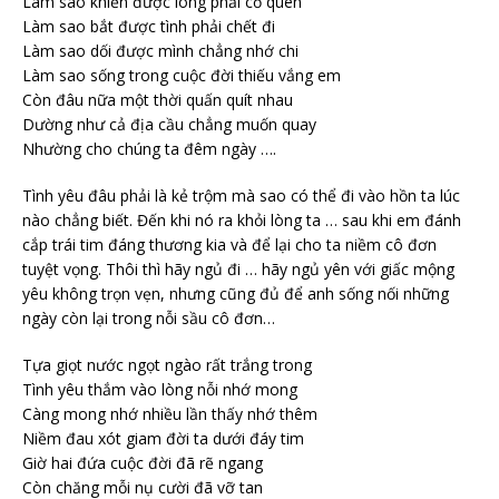
Làm sao khiến được lòng phải cố quên
Làm sao bắt được tình phải chết đi
Làm sao dối được mình chẳng nhớ chi
Làm sao sống trong cuộc đời thiếu vắng em
Còn đâu nữa một thời quấn quít nhau
Dường như cả địa cầu chẳng muốn quay
Nhường cho chúng ta đêm ngày ….
Tình yêu đâu phải là kẻ trộm mà sao có thể đi vào hồn ta lúc
nào chẳng biết. Đến khi nó ra khỏi lòng ta … sau khi em đánh
cắp trái tim đáng thương kia và để lại cho ta niềm cô đơn
tuyệt vọng. Thôi thì hãy ngủ đi … hãy ngủ yên với giấc mộng
yêu không trọn vẹn, nhưng cũng đủ để anh sống nối những
ngày còn lại trong nỗi sầu cô đơn…
Tựa giọt nước ngọt ngào rất trắng trong
Tình yêu thắm vào lòng nỗi nhớ mong
Càng mong nhớ nhiều lần thấy nhớ thêm
Niềm đau xót giam đời ta dưới đáy tim
Giờ hai đứa cuộc đời đã rẽ ngang
Còn chăng mỗi nụ cười đã vỡ tan