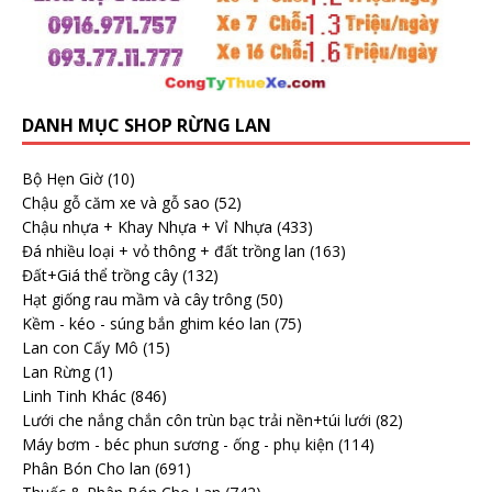
DANH MỤC SHOP RỪNG LAN
Bộ Hẹn Giờ
(10)
Chậu gỗ căm xe và gỗ sao
(52)
Chậu nhựa + Khay Nhựa + Vỉ Nhựa
(433)
Đá nhiều loại + vỏ thông + đất trồng lan
(163)
Đất+Giá thể trồng cây
(132)
Hạt giống rau mầm và cây trông
(50)
Kềm - kéo - súng bắn ghim kéo lan
(75)
Lan con Cấy Mô
(15)
Lan Rừng
(1)
Linh Tinh Khác
(846)
Lưới che nắng chắn côn trùn bạc trải nền+túi lưới
(82)
Máy bơm - béc phun sương - ống - phụ kiện
(114)
Phân Bón Cho lan
(691)