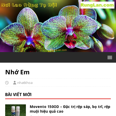
Nhớ Em
nhatkhoa
BÀI VIẾT MỚI
Movento 150OD – Đặc trị rệp sáp, bọ trĩ, rệp
muội hiệu quả cao