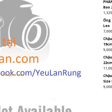
PHÂN
Bao 
1,32
Ống 
Leo
7,00
Chậu
19c
9,00
Chậu
22c
11,0
Chậu
Size
9,00