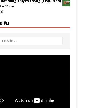
 đất nung truyền thống (Chậu tròn)
 Ba 15cm
0
₫
 KIẾM