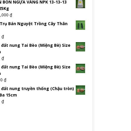
 BÓN NGỰA VÀNG NPK 13-13-13
25Kg
5,000
₫
Trụ Bán Nguyệt Trồng Cây Thân
0
₫
 đất nung Tai Bèo (Miệng Bè) Size
m
0
₫
 đất nung Tai Bèo (Miệng Bè) Size
m
00
₫
 đất nung truyền thống (Chậu tròn)
 Ba 15cm
0
₫