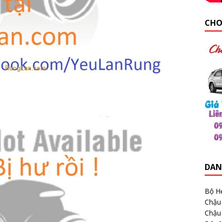
CHO
DAN
Bộ H
Chậu
Chậu