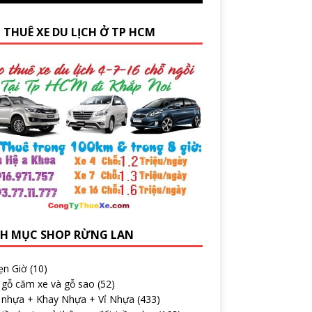
 THUÊ XE DU LỊCH Ở TP HCM
H MỤC SHOP RỪNG LAN
ẹn Giờ
(10)
 gỗ căm xe và gỗ sao
(52)
 nhựa + Khay Nhựa + Vỉ Nhựa
(433)