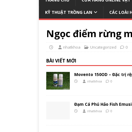
KỸ THUẬT TRỒNG LAN
CÁC LOÀI 
Ngọc điểm rừng m
nhatkhoa
Uncategorized
0
BÀI VIẾT MỚI
Movento 150OD – Đặc trị rệp
nhatkhoa
0
Đạm Cá Phú Hảo Fish Emusi
nhatkhoa
0