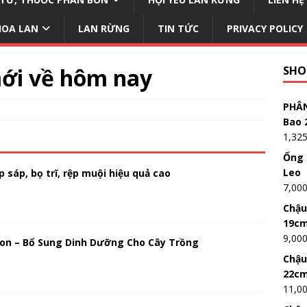
HOA LAN
LAN RỪNG
TIN TỨC
PRIVACY POLICY
ới về hôm nay
SHO
PHÂN
Bao 
1,32
Ống 
Leo
 sáp, bọ trĩ, rệp muội hiệu quả cao
7,00
Chậu
19c
9,00
on – Bổ Sung Dinh Dưỡng Cho Cây Trồng
Chậu
22c
11,0