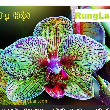
 TƯ, THUỐC PHÂN BÓN
HỘI YÊU LAN RỪNG
LIÊN HỆ