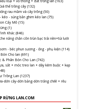
iều loại + vỏ thông + đất trồng lan
(163)
iá thể trồng cây
(132)
iống rau mầm và cây trông
(50)
 kéo - súng bắn ghim kéo lan
(75)
con Cấy Mô
(15)
Rừng
(1)
Tinh Khác
(846)
che nắng chắn côn trùn bạc trải nền+túi lưới
ơm - béc phun sương - ống - phụ kiện
(114)
 Bón Cho lan
(691)
c & Phân Bón Cho Lan
(742)
ựa, sắt + móc treo lan + dây kẽm buộc + kẹp
148)
Tư Trồng Lan
(1237)
a-dớn cây-dớn bảng-dớn trắng chilê + rêu
P RỪNG LAN.COM