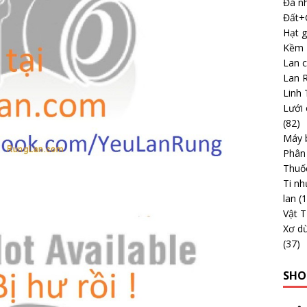
Đá nh
Đất+G
Hạt g
Kềm -
Lan 
Lan 
Linh 
Lưới 
(82)
Máy b
Phân
Thuố
Ti nh
lan
(
Vật 
Xơ dừ
(37)
SHO