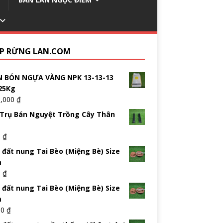
P RỪNG LAN.COM
 BÓN NGỰA VÀNG NPK 13-13-13
25Kg
5,000
₫
Trụ Bán Nguyệt Trồng Cây Thân
0
₫
 đất nung Tai Bèo (Miệng Bè) Size
m
0
₫
 đất nung Tai Bèo (Miệng Bè) Size
m
00
₫