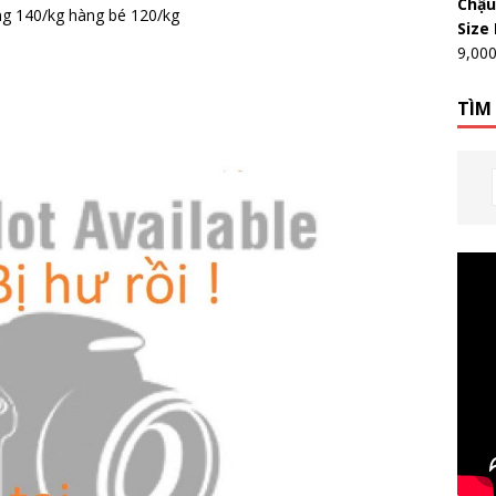
Chậu
ng 140/kg hàng bé 120/kg
Size
9,00
TÌM