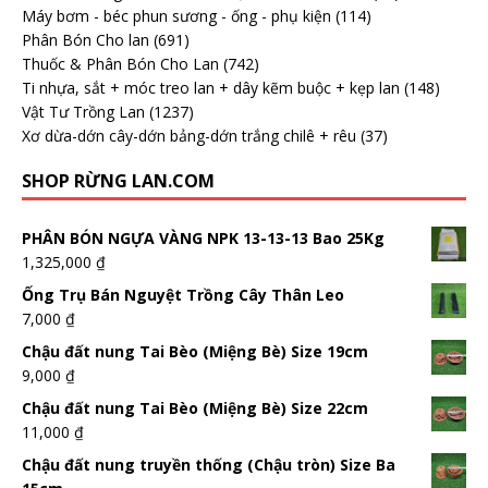
Máy bơm - béc phun sương - ống - phụ kiện
(114)
Phân Bón Cho lan
(691)
Thuốc & Phân Bón Cho Lan
(742)
Ti nhựa, sắt + móc treo lan + dây kẽm buộc + kẹp lan
(148)
Vật Tư Trồng Lan
(1237)
Xơ dừa-dớn cây-dớn bảng-dớn trắng chilê + rêu
(37)
SHOP RỪNG LAN.COM
PHÂN BÓN NGỰA VÀNG NPK 13-13-13 Bao 25Kg
1,325,000
₫
Ống Trụ Bán Nguyệt Trồng Cây Thân Leo
7,000
₫
Chậu đất nung Tai Bèo (Miệng Bè) Size 19cm
9,000
₫
Chậu đất nung Tai Bèo (Miệng Bè) Size 22cm
11,000
₫
Chậu đất nung truyền thống (Chậu tròn) Size Ba