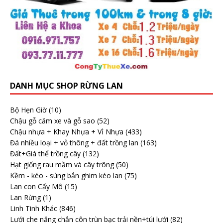
DANH MỤC SHOP RỪNG LAN
Bộ Hẹn Giờ
(10)
Chậu gỗ căm xe và gỗ sao
(52)
Chậu nhựa + Khay Nhựa + Vỉ Nhựa
(433)
Đá nhiều loại + vỏ thông + đất trồng lan
(163)
Đất+Giá thể trồng cây
(132)
Hạt giống rau mầm và cây trông
(50)
Kềm - kéo - súng bắn ghim kéo lan
(75)
Lan con Cấy Mô
(15)
Lan Rừng
(1)
Linh Tinh Khác
(846)
Lưới che nắng chắn côn trùn bạc trải nền+túi lưới
(82)