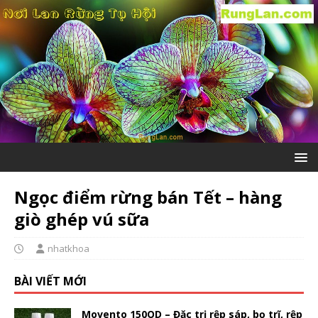
Ngọc điểm rừng bán Tết – hàng
giò ghép vú sữa
nhatkhoa
BÀI VIẾT MỚI
Movento 150OD – Đặc trị rệp sáp, bọ trĩ, rệp