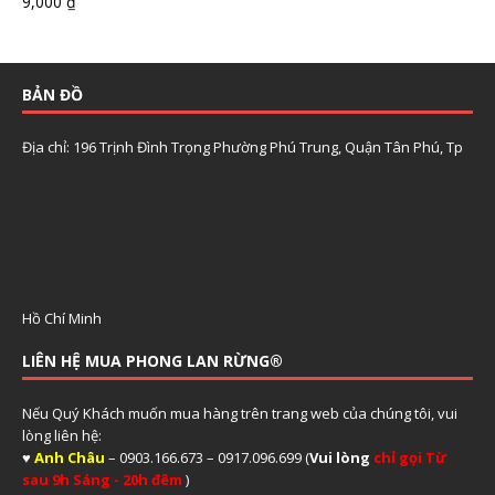
9,000
₫
BẢN ĐỒ
Địa chỉ: 196 Trịnh Đình Trọng Phường Phú Trung, Quận Tân Phú, Tp
Hồ Chí Minh
LIÊN HỆ MUA PHONG LAN RỪNG®
Nếu Quý Khách muốn mua hàng trên trang web của chúng tôi, vui
lòng liên hệ:
♥
Anh Châu
– 0903.166.673 – 0917.096.699 (
Vui lòng
chỉ gọi Từ
sau 9h Sáng - 20h đêm
)