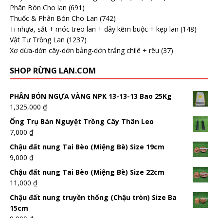
Phân Bón Cho lan
(691)
Thuốc & Phân Bón Cho Lan
(742)
Ti nhựa, sắt + móc treo lan + dây kẽm buộc + kẹp lan
(148)
Vật Tư Trồng Lan
(1237)
Xơ dừa-dớn cây-dớn bảng-dớn trắng chilê + rêu
(37)
SHOP RỪNG LAN.COM
PHÂN BÓN NGỰA VÀNG NPK 13-13-13 Bao 25Kg
1,325,000
₫
Ống Trụ Bán Nguyệt Trồng Cây Thân Leo
7,000
₫
Chậu đất nung Tai Bèo (Miệng Bè) Size 19cm
9,000
₫
Chậu đất nung Tai Bèo (Miệng Bè) Size 22cm
11,000
₫
Chậu đất nung truyền thống (Chậu tròn) Size Ba
15cm