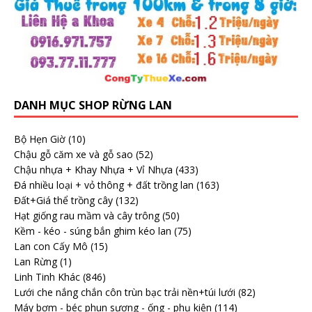
DANH MỤC SHOP RỪNG LAN
Bộ Hẹn Giờ
(10)
Chậu gỗ căm xe và gỗ sao
(52)
Chậu nhựa + Khay Nhựa + Vỉ Nhựa
(433)
Đá nhiều loại + vỏ thông + đất trồng lan
(163)
Đất+Giá thể trồng cây
(132)
Hạt giống rau mầm và cây trông
(50)
Kềm - kéo - súng bắn ghim kéo lan
(75)
Lan con Cấy Mô
(15)
Lan Rừng
(1)
Linh Tinh Khác
(846)
Lưới che nắng chắn côn trùn bạc trải nền+túi lưới
(82)
Máy bơm - béc phun sương - ống - phụ kiện
(114)