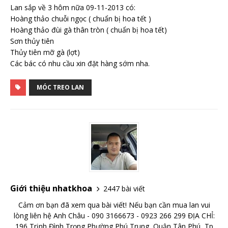
Lan sắp về 3 hôm nữa 09-11-2013 có:
Hoàng thảo chuỗi ngọc ( chuẩn bị hoa tết )
Hoàng thảo đùi gà thân tròn ( chuẩn bị hoa tết)
Sơn thủy tiên
Thủy tiên mỡ gà (lợt)
Các bác có nhu cầu xin đặt hàng sớm nha.
MÓC TREO LAN
Giới thiệu nhatkhoa
2447 bài viết
Cảm ơn bạn đã xem qua bài viết! Nếu bạn cần mua lan vui
lòng liên hệ Anh Châu - 090 3166673 - 0923 266 299 ĐỊA CHỈ:
196 Trịnh Đình Trọng Phường Phú Trung, Quận Tân Phú, Tp