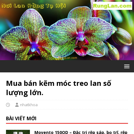
Mua bán kẽm móc treo lan số
lượng lớn.
nhatkhoa
BÀI VIẾT MỚI
Movento 150OD – Đặc trị rệp sáp, bọ trĩ, rệp