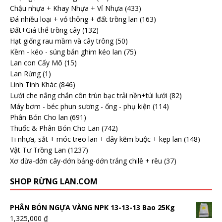
Chậu nhựa + Khay Nhựa + Vỉ Nhựa
(433)
Đá nhiều loại + vỏ thông + đất trồng lan
(163)
Đất+Giá thể trồng cây
(132)
Hạt giống rau mầm và cây trông
(50)
Kềm - kéo - súng bắn ghim kéo lan
(75)
Lan con Cấy Mô
(15)
Lan Rừng
(1)
Linh Tinh Khác
(846)
Lưới che nắng chắn côn trùn bạc trải nền+túi lưới
(82)
Máy bơm - béc phun sương - ống - phụ kiện
(114)
Phân Bón Cho lan
(691)
Thuốc & Phân Bón Cho Lan
(742)
Ti nhựa, sắt + móc treo lan + dây kẽm buộc + kẹp lan
(148)
Vật Tư Trồng Lan
(1237)
Xơ dừa-dớn cây-dớn bảng-dớn trắng chilê + rêu
(37)
SHOP RỪNG LAN.COM
PHÂN BÓN NGỰA VÀNG NPK 13-13-13 Bao 25Kg
1,325,000
₫