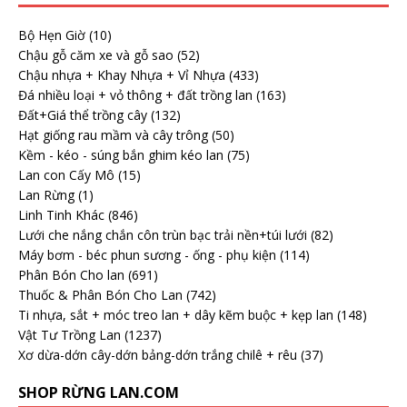
Bộ Hẹn Giờ
(10)
Chậu gỗ căm xe và gỗ sao
(52)
Chậu nhựa + Khay Nhựa + Vỉ Nhựa
(433)
Đá nhiều loại + vỏ thông + đất trồng lan
(163)
Đất+Giá thể trồng cây
(132)
Hạt giống rau mầm và cây trông
(50)
Kềm - kéo - súng bắn ghim kéo lan
(75)
Lan con Cấy Mô
(15)
Lan Rừng
(1)
Linh Tinh Khác
(846)
Lưới che nắng chắn côn trùn bạc trải nền+túi lưới
(82)
Máy bơm - béc phun sương - ống - phụ kiện
(114)
Phân Bón Cho lan
(691)
Thuốc & Phân Bón Cho Lan
(742)
Ti nhựa, sắt + móc treo lan + dây kẽm buộc + kẹp lan
(148)
Vật Tư Trồng Lan
(1237)
Xơ dừa-dớn cây-dớn bảng-dớn trắng chilê + rêu
(37)
SHOP RỪNG LAN.COM