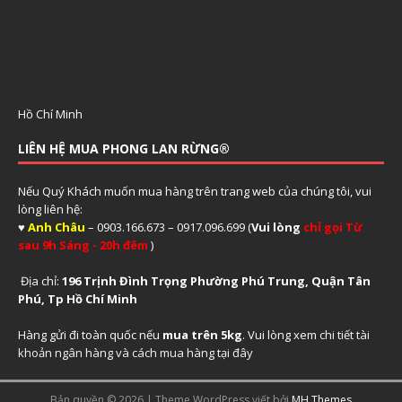
Hồ Chí Minh
LIÊN HỆ MUA PHONG LAN RỪNG®
Nếu Quý Khách muốn mua hàng trên trang web của chúng tôi, vui
lòng liên hệ:
♥
Anh Châu
– 0903.166.673 – 0917.096.699 (
Vui lòng
chỉ gọi Từ
sau 9h Sáng - 20h đêm
)
Địa chỉ:
196 Trịnh Đình Trọng Phường Phú Trung, Quận Tân
Phú, Tp Hồ Chí Minh
Hàng gửi đi toàn quốc nếu
mua trên 5kg
. Vui lòng xem
chi tiết tài
khoản ngân hàng và cách mua hàng tại đây
Bản quyền © 2026 | Theme WordPress viết bởi
MH Themes