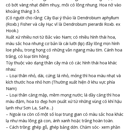
có bớt vàng nhạt điểm nhụy, môi có lông nhung. Hoa nở vào
khoảng tháng 3-5.
(Có người cho rằng: Cây Đại ý thảo là Dendrobium aphyllum
(Roxb.) Fisher và cây Hạc vĩ là Dendrobium pierardii Roxb. ex
Hook.)
Xuất xứ nhiều nơi từ Bắc vào Nam; có nhiều hình thái hoa,
màu sắc hoa nhưng cơ bản là cái lưỡi (lip) đầy lông mịn hình
loe phễu, trong họng có những vằn ngang màu tím. Cánh hoa
trắng, có loại tím hồng.
Tùy thuộc vào dạng thân cây mà có các hình thái hoa khác
nhau:
– Loại thân nhỏ, dài, cứng; lá nhỏ, mỏng thì hoa màu nhạt và
kích thước hoa nhỏ hơn (Thường xuất hiện ở khu vực phía
Nam)
– Loại thân căng mập, mềm mọng nước; lá dầy căng thì hoa
màu đậm, hoa to đẹp hơn (xuất xứ từ những vùng có khí hậu
lạnh như Sơn La, SaPa…)
– Ngoài ra còn cố một số loại trung gian có màu sắc hoa khác
lạ như màu lông gà con, ánh xanh hoặc trắng hoàn toàn.
– Cách trồng: ghép gỗ, ghép bảng dớn. Chăm sóc- xem phần