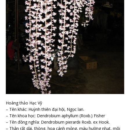
Hoàng thảo Hạc Vỹ
– Tên khác: Huỳnh thiên đại hội, Ngọc lan.
– Tên khoa học: Dendrobium aphyllum (Roxb.) Fisher
– Tên đồng nghĩa: Dendrobium pierardii Roxb. ex Hook.
– Thân rất dài, thòng, hoa cánh mỏng, màu hường nhạt, môi