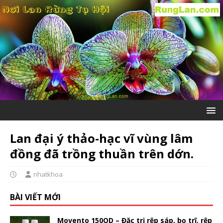
Lan đại ý thảo-hạc vĩ vùng lâm
đồng đã trồng thuần trên dớn.
nhatkhoa
BÀI VIẾT MỚI
Movento 150OD – Đặc trị rệp sáp, bọ trĩ, rệp