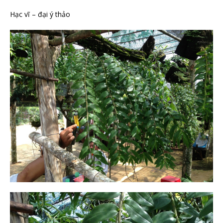
Hạc vĩ – đại ý thảo