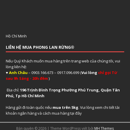
Hồ Chí Minh
LIÊN HỆ MUA PHONG LAN RỪNG®
Nếu Quý Khách muốn mua hàng trên trang web của chúng tôi, vui
lòng liên hệ:
♥
Anh Châu
– 0903.166.673 – 0917.096.699 (
Vui lòng
chỉ gọi Từ
sau 9h Sáng - 20h đêm
)
Địa chỉ:
196 Trịnh Đình Trọng Phường Phú Trung, Quận Tân
Phú, Tp Hồ Chí Minh
Hàng gửi đi toàn quốc nếu
mua trên 5kg
. Vui lòng xem
chi tiết tài
khoản ngân hàng và cách mua hàng tại đây
Bản quyền © 2026 | Theme WordPress viết bởi
MH Themes