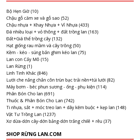
Bộ Hẹn Giờ
(10)
Chậu gỗ căm xe và gỗ sao
(52)
Chậu nhựa + Khay Nhựa + Vỉ Nhựa
(433)
Đá nhiều loại + vỏ thông + đất trồng lan
(163)
Đất+Giá thể trồng cây
(132)
Hạt giống rau mầm và cây trông
(50)
Kềm - kéo - súng bắn ghim kéo lan
(75)
Lan con Cấy Mô
(15)
Lan Rừng
(1)
Linh Tinh Khác
(846)
Lưới che nắng chắn côn trùn bạc trải nền+túi lưới
(82)
Máy bơm - béc phun sương - ống - phụ kiện
(114)
Phân Bón Cho lan
(691)
Thuốc & Phân Bón Cho Lan
(742)
Ti nhựa, sắt + móc treo lan + dây kẽm buộc + kẹp lan
(148)
Vật Tư Trồng Lan
(1237)
Xơ dừa-dớn cây-dớn bảng-dớn trắng chilê + rêu
(37)
SHOP RỪNG LAN.COM