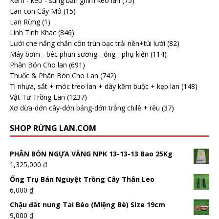
Kềm - kéo - súng bắn ghim kéo lan
(75)
Lan con Cấy Mô
(15)
Lan Rừng
(1)
Linh Tinh Khác
(846)
Lưới che nắng chắn côn trùn bạc trải nền+túi lưới
(82)
Máy bơm - béc phun sương - ống - phụ kiện
(114)
Phân Bón Cho lan
(691)
Thuốc & Phân Bón Cho Lan
(742)
Ti nhựa, sắt + móc treo lan + dây kẽm buộc + kẹp lan
(148)
Vật Tư Trồng Lan
(1237)
Xơ dừa-dớn cây-dớn bảng-dớn trắng chilê + rêu
(37)
SHOP RỪNG LAN.COM
PHÂN BÓN NGỰA VÀNG NPK 13-13-13 Bao 25Kg
1,325,000
₫
Ống Trụ Bán Nguyệt Trồng Cây Thân Leo
6,000
₫
Chậu đất nung Tai Bèo (Miệng Bè) Size 19cm
9,000
₫