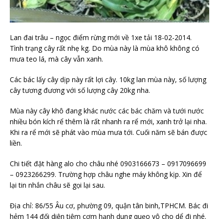
Lan đai trâu – ngọc điểm rừng mới về 1xe tải 18-02-2014.
Tình trạng cây rất nhẹ kg. Do mùa này là mùa khô không có
mưa teo lá, mà cây vẫn xanh.
Các bác lấy cây dịp này rất lợi cây. 10kg lan mùa này, số lượng
cây tương đương với số lượng cây 20kg nha.
Mùa này cây khô đang khác nước các bác chăm và tưới nước
nhiều bón kích rể thêm là rất nhanh ra rể mới, xanh trở lại nha.
Khi ra rể mới sẽ phát vào mùa mưa tới. Cuối năm sẽ bán được
liền.
Chi tiết đặt hàng alo cho châu nhé 0903166673 – 0917096699
– 0923266299. Trường hợp châu nghe máy không kịp. Xin để
lại tin nhắn châu sẽ gọi lại sau.
Địa chỉ: 86/55 Âu cơ, phường 09, quận tân binh,TPHCM. Bác đi
hẻm 144 đối diện tiệm cơm hạnh dung quẹo vô cho dể đi nhé.