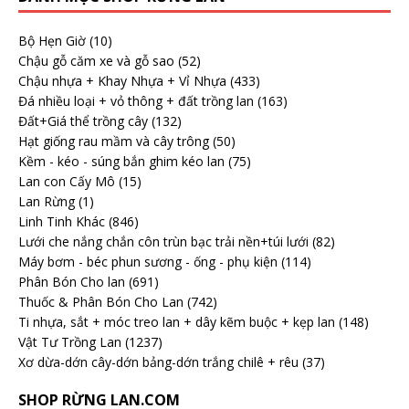
Bộ Hẹn Giờ
(10)
Chậu gỗ căm xe và gỗ sao
(52)
Chậu nhựa + Khay Nhựa + Vỉ Nhựa
(433)
Đá nhiều loại + vỏ thông + đất trồng lan
(163)
Đất+Giá thể trồng cây
(132)
Hạt giống rau mầm và cây trông
(50)
Kềm - kéo - súng bắn ghim kéo lan
(75)
Lan con Cấy Mô
(15)
Lan Rừng
(1)
Linh Tinh Khác
(846)
Lưới che nắng chắn côn trùn bạc trải nền+túi lưới
(82)
Máy bơm - béc phun sương - ống - phụ kiện
(114)
Phân Bón Cho lan
(691)
Thuốc & Phân Bón Cho Lan
(742)
Ti nhựa, sắt + móc treo lan + dây kẽm buộc + kẹp lan
(148)
Vật Tư Trồng Lan
(1237)
Xơ dừa-dớn cây-dớn bảng-dớn trắng chilê + rêu
(37)
SHOP RỪNG LAN.COM