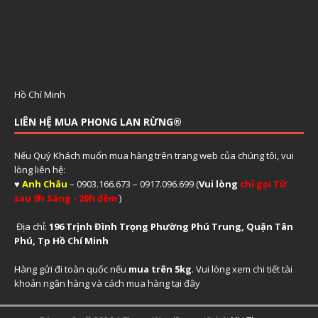
Hồ Chí Minh
LIÊN HỆ MUA PHONG LAN RỪNG®
Nếu Quý Khách muốn mua hàng trên trang web của chúng tôi, vui
lòng liên hệ:
♥
Anh Châu
– 0903.166.673 – 0917.096.699 (
Vui lòng
chỉ gọi Từ
sau 9h Sáng - 20h đêm
)
Địa chỉ:
196 Trịnh Đình Trọng Phường Phú Trung, Quận Tân
Phú, Tp Hồ Chí Minh
Hàng gửi đi toàn quốc nếu
mua trên 5kg
. Vui lòng xem
chi tiết tài
khoản ngân hàng và cách mua hàng tại đây