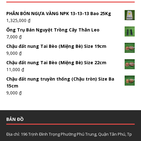
PHÂN BÓN NGỰA VÀNG NPK 13-13-13 Bao 25Kg
1,325,000
₫
Ống Trụ Bán Nguyệt Trồng Cây Thân Leo
7,000
₫
Chậu đất nung Tai Bèo (Miệng Bè) Size 19cm
9,000
₫
Chậu đất nung Tai Bèo (Miệng Bè) Size 22cm
11,000
₫
Chậu đất nung truyền thống (Chậu tròn) Size Ba
15cm
9,000
₫
BẢN ĐỒ
Địa chỉ: 196 Trịnh Đình Trọng Phường Phú Trung, Quận Tân Phú, Tp