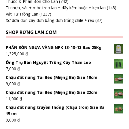
Thuốc & Phân Bón Cho Lan
(742)
Ti nhựa, sắt + móc treo lan + dây kẽm buộc + kẹp lan
(148)
Vật Tư Trồng Lan
(1237)
Xơ dừa-dớn cây-dớn bảng-dớn trắng chilê + rêu
(37)
SHOP RỪNG LAN.COM
PHÂN BÓN NGỰA VÀNG NPK 13-13-13 Bao 25Kg
1,325,000
₫
Ống Trụ Bán Nguyệt Trồng Cây Thân Leo
7,000
₫
Chậu đất nung Tai Bèo (Miệng Bè) Size 19cm
9,000
₫
Chậu đất nung Tai Bèo (Miệng Bè) Size 22cm
11,000
₫
Chậu đất nung truyền thống (Chậu tròn) Size Ba
15cm
9,000
₫