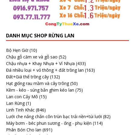
DANH MỤC SHOP RỪNG LAN
Bộ Hẹn Giờ
(10)
Chậu gỗ căm xe và gỗ sao
(52)
Chậu nhựa + Khay Nhựa + Vỉ Nhựa
(433)
Đá nhiều loại + vỏ thông + đất trồng lan
(163)
Đất+Giá thể trồng cây
(132)
Hạt giống rau mầm và cây trông
(50)
Kềm - kéo - súng bắn ghim kéo lan
(75)
Lan con Cấy Mô
(15)
Lan Rừng
(1)
Linh Tinh Khác
(846)
Lưới che nắng chắn côn trùn bạc trải nền+túi lưới
(82)
Máy bơm - béc phun sương - ống - phụ kiện
(114)
Phân Bón Cho lan
(691)