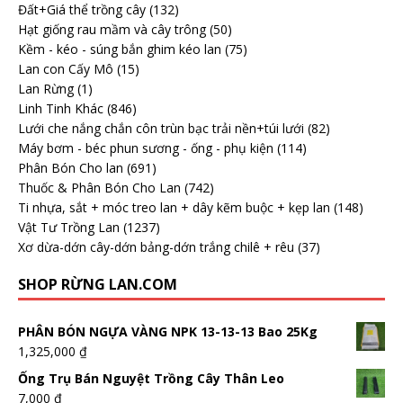
Đất+Giá thể trồng cây
(132)
Hạt giống rau mầm và cây trông
(50)
Kềm - kéo - súng bắn ghim kéo lan
(75)
Lan con Cấy Mô
(15)
Lan Rừng
(1)
Linh Tinh Khác
(846)
Lưới che nắng chắn côn trùn bạc trải nền+túi lưới
(82)
Máy bơm - béc phun sương - ống - phụ kiện
(114)
Phân Bón Cho lan
(691)
Thuốc & Phân Bón Cho Lan
(742)
Ti nhựa, sắt + móc treo lan + dây kẽm buộc + kẹp lan
(148)
Vật Tư Trồng Lan
(1237)
Xơ dừa-dớn cây-dớn bảng-dớn trắng chilê + rêu
(37)
SHOP RỪNG LAN.COM
PHÂN BÓN NGỰA VÀNG NPK 13-13-13 Bao 25Kg
1,325,000
₫
Ống Trụ Bán Nguyệt Trồng Cây Thân Leo
7,000
₫