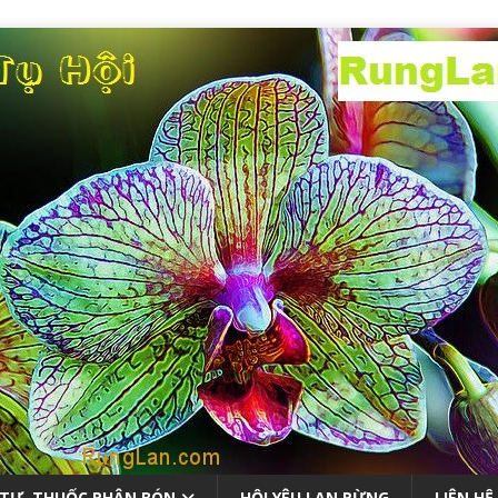
 TƯ, THUỐC PHÂN BÓN
HỘI YÊU LAN RỪNG
LIÊN HỆ