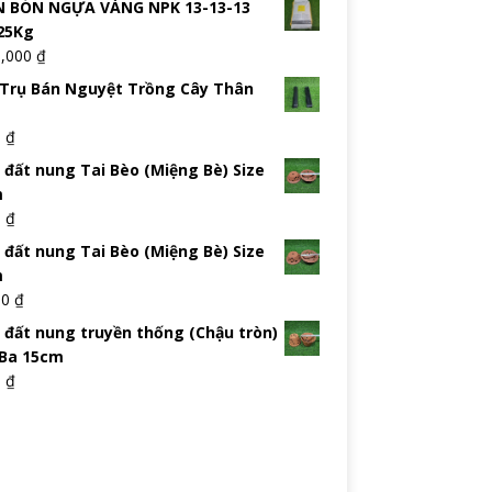
 BÓN NGỰA VÀNG NPK 13-13-13
25Kg
5,000
₫
Trụ Bán Nguyệt Trồng Cây Thân
0
₫
 đất nung Tai Bèo (Miệng Bè) Size
m
0
₫
 đất nung Tai Bèo (Miệng Bè) Size
m
00
₫
 đất nung truyền thống (Chậu tròn)
 Ba 15cm
0
₫