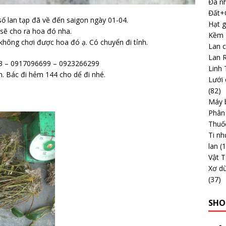
Đá nh
Đất+G
ố lan tạp đã về đến saigon ngày 01-04.
Hạt g
i sẽ cho ra hoa đó nha.
Kềm -
không chơi được hoa đó ạ. Có chuyển đi tỉnh.
Lan 
Lan 
673 – 0917096699 – 0923266299
Linh 
h. Bác đi hẻm 144 cho dể đi nhé.
Lưới 
(82)
Máy b
Phân
Thuố
Ti nh
lan
(
Vật 
Xơ dừ
(37)
SHO