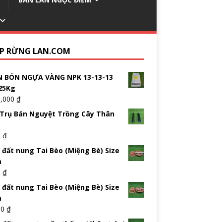
P RỪNG LAN.COM
 BÓN NGỰA VÀNG NPK 13-13-13
25Kg
5,000
₫
Trụ Bán Nguyệt Trồng Cây Thân
0
₫
 đất nung Tai Bèo (Miệng Bè) Size
m
0
₫
 đất nung Tai Bèo (Miệng Bè) Size
m
00
₫