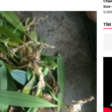
Chậu
Size
9,00
TÌM