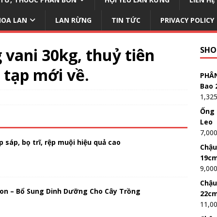
HOA LAN
LAN RỪNG
TIN TỨC
PRIVACY POLICY
vani 30kg, thuỷ tiên
SHO
 tạp mới về.
PHÂN
Bao 
1,32
Ống 
Leo
7,00
 sáp, bọ trĩ, rệp muội hiệu quả cao
Chậu
19c
9,00
Chậu
on – Bổ Sung Dinh Dưỡng Cho Cây Trồng
22c
11,0