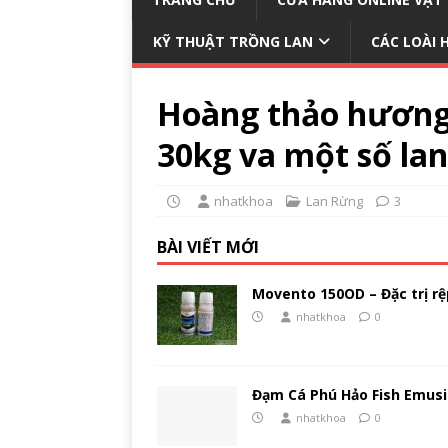
KỸ THUẬT TRỒNG LAN
CÁC LOÀI 
Hoàng thảo hương 
30kg va một số lan
nhatkhoa
Lan Rừng
3
BÀI VIẾT MỚI
Movento 150OD – Đặc trị rệp
nhatkhoa
0
Đạm Cá Phú Hảo Fish Emusi
nhatkhoa
0