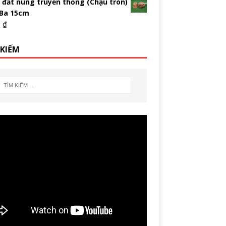
 đất nung truyền thống (Chậu tròn)
 Ba 15cm
0
₫
 KIẾM