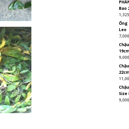
PHÂN
Bao 
1,32
Ống 
Leo
7,00
Chậu
19c
9,00
Chậu
22c
11,0
Chậu
Size
9,00