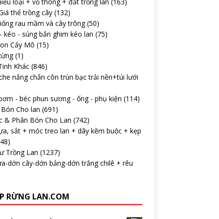
iều loại + vỏ thông + đất trồng lan
(163)
iá thể trồng cây
(132)
iống rau mầm và cây trông
(50)
 kéo - súng bắn ghim kéo lan
(75)
con Cấy Mô
(15)
Rừng
(1)
Tinh Khác
(846)
che nắng chắn côn trùn bạc trải nền+túi lưới
ơm - béc phun sương - ống - phụ kiện
(114)
 Bón Cho lan
(691)
c & Phân Bón Cho Lan
(742)
ựa, sắt + móc treo lan + dây kẽm buộc + kẹp
148)
Tư Trồng Lan
(1237)
a-dớn cây-dớn bảng-dớn trắng chilê + rêu
P RỪNG LAN.COM