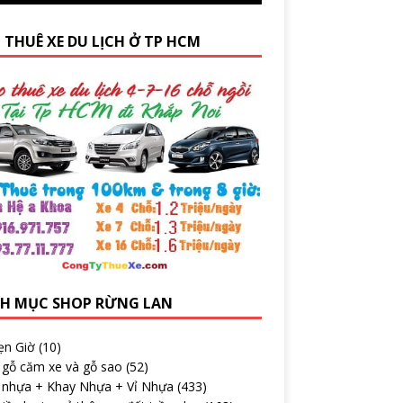
 THUÊ XE DU LỊCH Ở TP HCM
H MỤC SHOP RỪNG LAN
ẹn Giờ
(10)
 gỗ căm xe và gỗ sao
(52)
 nhựa + Khay Nhựa + Vỉ Nhựa
(433)