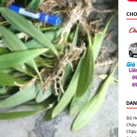
CHO
DAN
Bộ H
Chậu
Chậu