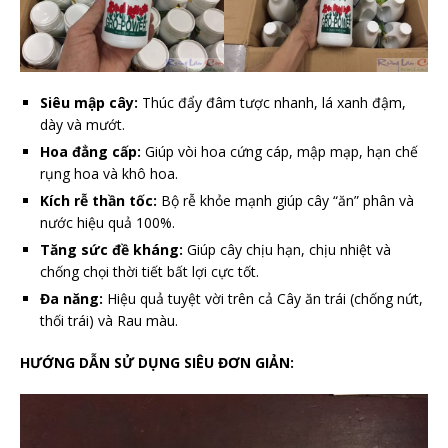
Siêu mập cây:
Thúc đẩy đâm tược nhanh, lá xanh đậm,
dày và mướt.
Hoa đẳng cấp:
Giúp vòi hoa cứng cáp, mập mạp, hạn chế
rụng hoa và khô hoa.
Kích rễ thần tốc:
Bộ rễ khỏe mạnh giúp cây “ăn” phân và
nước hiệu quả 100%.
Tăng sức đề kháng:
Giúp cây chịu hạn, chịu nhiệt và
chống chọi thời tiết bất lợi cực tốt.
Đa năng:
Hiệu quả tuyệt vời trên cả Cây ăn trái (chống nứt,
thối trái) và Rau màu.
HƯỚNG DẪN SỬ DỤNG SIÊU ĐƠN GIẢN: