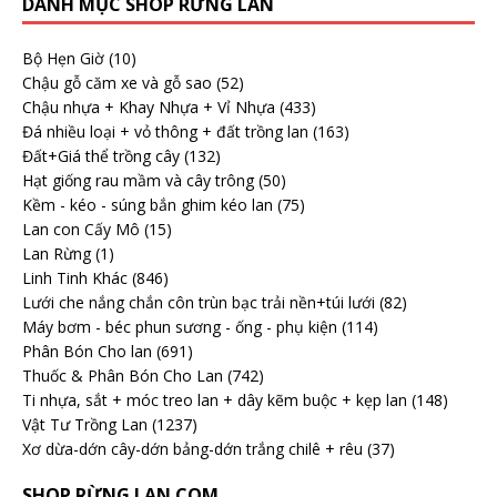
DANH MỤC SHOP RỪNG LAN
Bộ Hẹn Giờ
(10)
Chậu gỗ căm xe và gỗ sao
(52)
Chậu nhựa + Khay Nhựa + Vỉ Nhựa
(433)
Đá nhiều loại + vỏ thông + đất trồng lan
(163)
Đất+Giá thể trồng cây
(132)
Hạt giống rau mầm và cây trông
(50)
Kềm - kéo - súng bắn ghim kéo lan
(75)
Lan con Cấy Mô
(15)
Lan Rừng
(1)
Linh Tinh Khác
(846)
Lưới che nắng chắn côn trùn bạc trải nền+túi lưới
(82)
Máy bơm - béc phun sương - ống - phụ kiện
(114)
Phân Bón Cho lan
(691)
Thuốc & Phân Bón Cho Lan
(742)
Ti nhựa, sắt + móc treo lan + dây kẽm buộc + kẹp lan
(148)
Vật Tư Trồng Lan
(1237)
Xơ dừa-dớn cây-dớn bảng-dớn trắng chilê + rêu
(37)
SHOP RỪNG LAN.COM