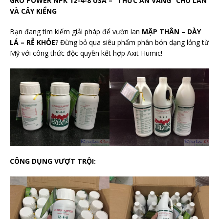
GRO POWER NPK 12-4-8 USA – “THỨC ĂN VÀNG” CHO LAN
VÀ CÂY KIỂNG
Bạn đang tìm kiếm giải pháp để vườn lan
MẬP THÂN – DÀY
LÁ – RỄ KHỎE
? Đừng bỏ qua siêu phẩm phân bón dạng lỏng từ
Mỹ với công thức độc quyền kết hợp Axit Humic!
CÔNG DỤNG VƯỢT TRỘI: