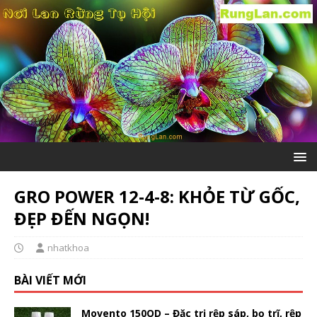
GRO POWER 12-4-8: KHỎE TỪ GỐC,
ĐẸP ĐẾN NGỌN!
nhatkhoa
BÀI VIẾT MỚI
Movento 150OD – Đặc trị rệp sáp, bọ trĩ, rệp