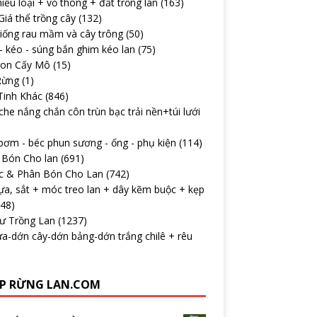
iều loại + vỏ thông + đất trồng lan
(163)
iá thể trồng cây
(132)
iống rau mầm và cây trông
(50)
 kéo - súng bắn ghim kéo lan
(75)
con Cấy Mô
(15)
Rừng
(1)
Tinh Khác
(846)
che nắng chắn côn trùn bạc trải nền+túi lưới
ơm - béc phun sương - ống - phụ kiện
(114)
 Bón Cho lan
(691)
c & Phân Bón Cho Lan
(742)
ựa, sắt + móc treo lan + dây kẽm buộc + kẹp
148)
Tư Trồng Lan
(1237)
a-dớn cây-dớn bảng-dớn trắng chilê + rêu
P RỪNG LAN.COM