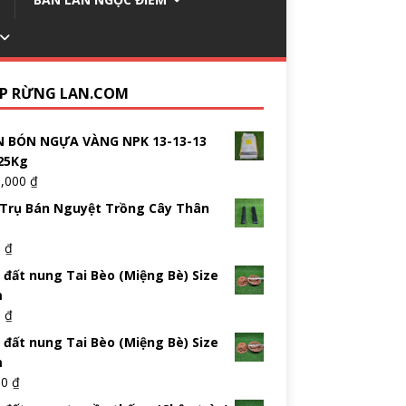
P RỪNG LAN.COM
 BÓN NGỰA VÀNG NPK 13-13-13
25Kg
5,000
₫
Trụ Bán Nguyệt Trồng Cây Thân
0
₫
 đất nung Tai Bèo (Miệng Bè) Size
m
0
₫
 đất nung Tai Bèo (Miệng Bè) Size
m
00
₫