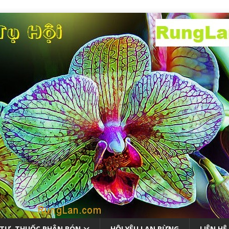
 TƯ, THUỐC PHÂN BÓN
HỘI YÊU LAN RỪNG
LIÊN HỆ