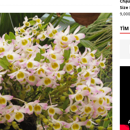
Chậu
Size
9,00
TÌM