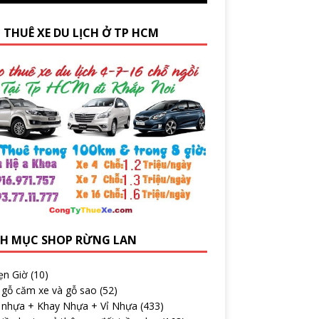
 THUÊ XE DU LỊCH Ở TP HCM
H MỤC SHOP RỪNG LAN
ẹn Giờ
(10)
 gỗ căm xe và gỗ sao
(52)
 nhựa + Khay Nhựa + Vỉ Nhựa
(433)