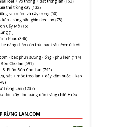
iều loại + vỏ thông + đất trồng lan
(163)
iá thể trồng cây
(132)
iống rau mầm và cây trông
(50)
 kéo - súng bắn ghim kéo lan
(75)
con Cấy Mô
(15)
Rừng
(1)
Tinh Khác
(846)
che nắng chắn côn trùn bạc trải nền+túi lưới
ơm - béc phun sương - ống - phụ kiện
(114)
 Bón Cho lan
(691)
c & Phân Bón Cho Lan
(742)
ựa, sắt + móc treo lan + dây kẽm buộc + kẹp
148)
Tư Trồng Lan
(1237)
a-dớn cây-dớn bảng-dớn trắng chilê + rêu
P RỪNG LAN.COM