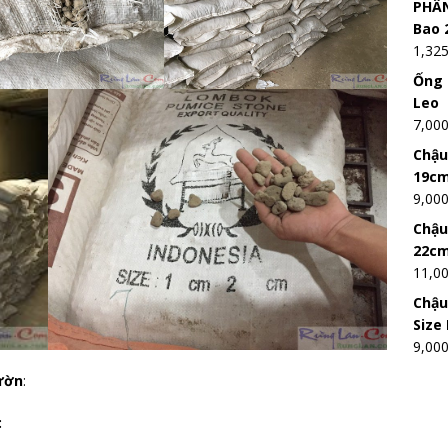
PHÂN
Bao 
1,32
Ống 
Leo
7,00
Chậu
19c
9,00
Chậu
22c
11,0
Chậu
Size
9,00
ườn
:
: