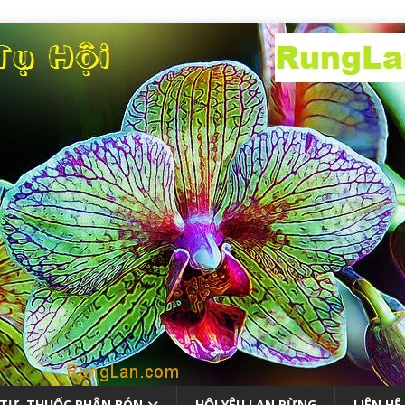
 TƯ, THUỐC PHÂN BÓN
HỘI YÊU LAN RỪNG
LIÊN HỆ