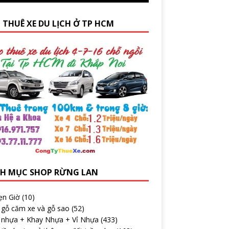
 THUÊ XE DU LỊCH Ở TP HCM
H MỤC SHOP RỪNG LAN
ẹn Giờ
(10)
 gỗ căm xe và gỗ sao
(52)
 nhựa + Khay Nhựa + Vỉ Nhựa
(433)