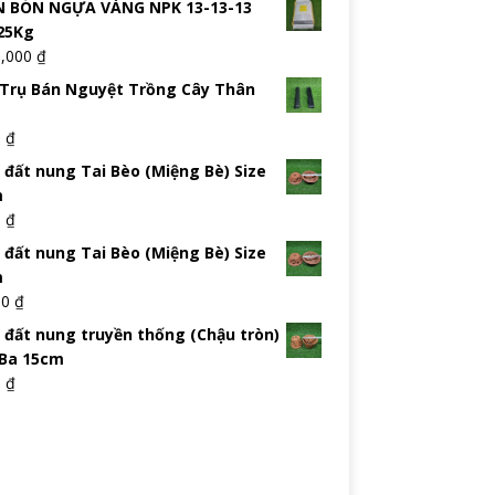
 BÓN NGỰA VÀNG NPK 13-13-13
25Kg
5,000
₫
Trụ Bán Nguyệt Trồng Cây Thân
0
₫
 đất nung Tai Bèo (Miệng Bè) Size
m
0
₫
 đất nung Tai Bèo (Miệng Bè) Size
m
00
₫
 đất nung truyền thống (Chậu tròn)
 Ba 15cm
0
₫