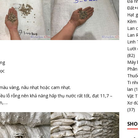
Đá nh
Đất+G
Hạt g
Kềm -
Lan 
Lan 
Linh 
Lưới 
(82)
Máy b
ong
Phân
học
Thuố
Ti nh
 màu vàng, nâu nhạt hoặc cam nhạt.
lan
(
ều lỗ rỗng nên khả năng hấp thụ nước rất tốt, đạt 11,7 –
Vật 
n,….
Xơ dừ
(37)
SHO