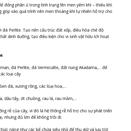
ể đống phân ủ trong tình trạng lên men yếm khí – thiếu khí.
ng góp vào quá trình nên men thoáng khí tự nhiên hỗ trợ cho
đá Perlite. Tạo nên cấu trúc đất xốp, điều hòa chế độ
hất dinh dưỡng, tạo điều kiện cho vi sinh vật hữu ích hoạt
ce
:
atman, đá Perlite, đá Vermiculite, đất nung Akadama,… để
các loại cây
, Sen đá, xương rồng, các loại hoa,…
a, dâu tây, ớt chuông, rau lá, rau mầm,…
ng rễ của cây, vì đó là hệ thống rễ hỗ trợ cho sự phát triển
ẹ, nhưng đủ lớn để không trôi đi.
chức năng như các bể chứa siêu nhỏ để thu giữ và lưu trữ