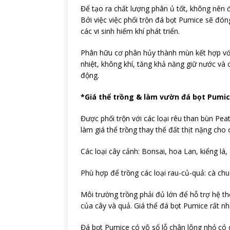
Để tạo ra chất lượng phân ủ tốt, không nên đ
Bởi việc việc phối trộn đá bọt Pumice sẽ đó
các vi sinh hiếm khí phát triển.
Phân hữu cơ phân hủy thành mùn kết hợp với 
nhiệt, không khí, tăng khả năng giữ nước và c
động.
*Giá thể trồng & làm vườn đá bọt Pumi
Được phối trộn với các loại rêu than bùn Pe
làm giá thể trồng thay thế đất thịt nặng cho 
Các loại cây cảnh: Bonsai, hoa Lan, kiểng lá
Phù hợp để trồng các loại rau-củ-quả: cà chu
Môi trường trồng phải đủ lớn để hỗ trợ hệ thố
của cây và quả. Giá thể đá bọt Pumice rất nh
Đá bọt Pumice có vô số lỗ chân lông nhỏ có 