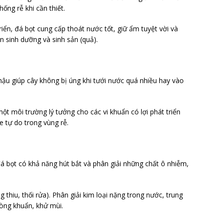
ống rễ khi cần thiết.
iển, đá bọt cung cấp thoát nước tốt, giữ ẩm tuyệt vời và
ển sinh dưỡng và sinh sản (quả).
ậu giúp cây không bị úng khi tưới nước quá nhiều hay vào
t môi trường lý tưởng cho các vi khuẩn có lợi phát triển
e tự do trong vùng rễ.
ên đá bọt có khả năng hút bắt và phân giải những chất ô nhiễm,
thiu, thối rửa). Phân giải kim loại nặng trong nước, trung
hòng khuẩn, khử mùi.