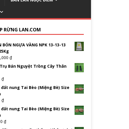
P RỪNG LAN.COM
 BÓN NGỰA VÀNG NPK 13-13-13
25Kg
5,000
₫
Trụ Bán Nguyệt Trồng Cây Thân
0
₫
 đất nung Tai Bèo (Miệng Bè) Size
m
0
₫
 đất nung Tai Bèo (Miệng Bè) Size
m
00
₫