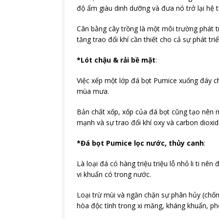
độ ẩm giàu dinh dưỡng và đưa nó trở lại hệ th
Cân bằng cây trồng là một môi trường phát tr
tăng trao đổi khí cần thiết cho cả sự phát tri
*Lót chậu & rải bề mặt
:
Việc xếp một lớp đá bọt Pumice xuống đáy ch
mùa mưa.
Bản chất xốp, xốp của đá bọt cũng tạo nên mộ
mạnh và sự trao đổi khí oxy và carbon dioxid
*Đá bọt Pumice lọc nước, thủy canh
:
Là loại đá có hàng triệu triệu lỗ nhỏ li ti n
vi khuẩn có trong nước.
Loại trừ mùi và ngăn chặn sự phân hủy (chống 
hòa độc tính trong xi măng, kháng khuẩn, p