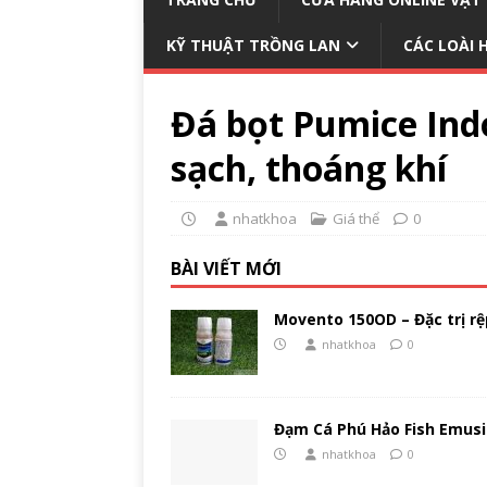
KỸ THUẬT TRỒNG LAN
CÁC LOÀI 
Đá bọt Pumice Indo
sạch, thoáng khí
nhatkhoa
Giá thể
0
BÀI VIẾT MỚI
Movento 150OD – Đặc trị rệp
nhatkhoa
0
Đạm Cá Phú Hảo Fish Emusi
nhatkhoa
0