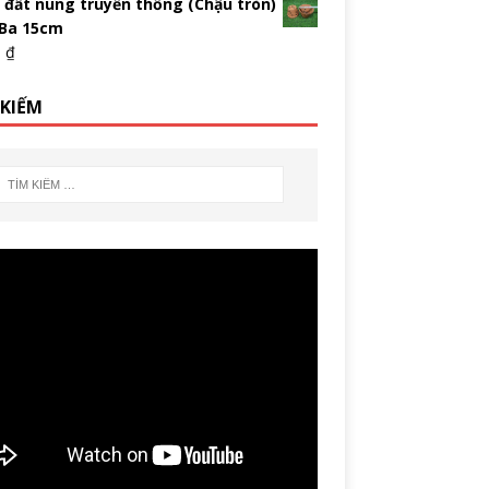
 đất nung truyền thống (Chậu tròn)
 Ba 15cm
0
₫
 KIẾM