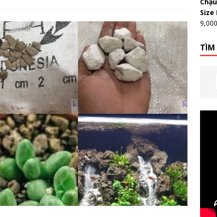
Chậu
Size
9,00
TÌM