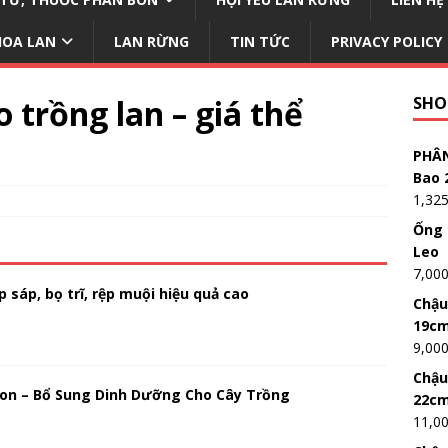
HOA LAN
LAN RỪNG
TIN TỨC
PRIVACY POLICY
 trồng lan – giá thể
SHO
PHÂN
Bao 
1,32
Ống 
Leo
7,00
 sáp, bọ trĩ, rệp muội hiệu quả cao
Chậu
19c
9,00
Chậu
on – Bổ Sung Dinh Dưỡng Cho Cây Trồng
22c
11,0