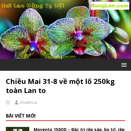
Chiều Mai 31-8 về một lô 250kg
toàn Lan to
nhatkhoa
BÀI VIẾT MỚI
Movento 150OD – Đặc trị rệp sáp, bọ trĩ, rệp