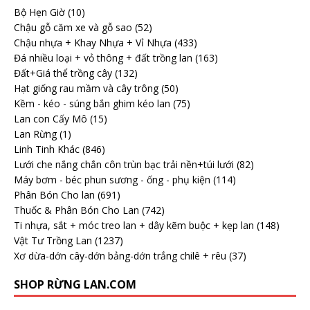
Bộ Hẹn Giờ
(10)
Chậu gỗ căm xe và gỗ sao
(52)
Chậu nhựa + Khay Nhựa + Vỉ Nhựa
(433)
Đá nhiều loại + vỏ thông + đất trồng lan
(163)
Đất+Giá thể trồng cây
(132)
Hạt giống rau mầm và cây trông
(50)
Kềm - kéo - súng bắn ghim kéo lan
(75)
Lan con Cấy Mô
(15)
Lan Rừng
(1)
Linh Tinh Khác
(846)
Lưới che nắng chắn côn trùn bạc trải nền+túi lưới
(82)
Máy bơm - béc phun sương - ống - phụ kiện
(114)
Phân Bón Cho lan
(691)
Thuốc & Phân Bón Cho Lan
(742)
Ti nhựa, sắt + móc treo lan + dây kẽm buộc + kẹp lan
(148)
Vật Tư Trồng Lan
(1237)
Xơ dừa-dớn cây-dớn bảng-dớn trắng chilê + rêu
(37)
SHOP RỪNG LAN.COM