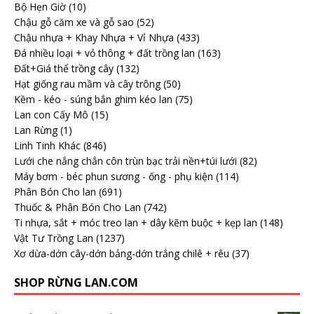
Bộ Hẹn Giờ
(10)
Chậu gỗ căm xe và gỗ sao
(52)
Chậu nhựa + Khay Nhựa + Vỉ Nhựa
(433)
Đá nhiều loại + vỏ thông + đất trồng lan
(163)
Đất+Giá thể trồng cây
(132)
Hạt giống rau mầm và cây trông
(50)
Kềm - kéo - súng bắn ghim kéo lan
(75)
Lan con Cấy Mô
(15)
Lan Rừng
(1)
Linh Tinh Khác
(846)
Lưới che nắng chắn côn trùn bạc trải nền+túi lưới
(82)
Máy bơm - béc phun sương - ống - phụ kiện
(114)
Phân Bón Cho lan
(691)
Thuốc & Phân Bón Cho Lan
(742)
Ti nhựa, sắt + móc treo lan + dây kẽm buộc + kẹp lan
(148)
Vật Tư Trồng Lan
(1237)
Xơ dừa-dớn cây-dớn bảng-dớn trắng chilê + rêu
(37)
SHOP RỪNG LAN.COM