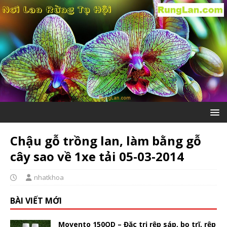
Chậu gỗ trồng lan, làm bằng gỗ
cây sao về 1xe tải 05-03-2014
nhatkhoa
BÀI VIẾT MỚI
Movento 150OD – Đặc trị rệp sáp, bọ trĩ, rệp