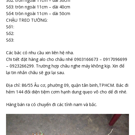
Số2: tròn ngoài 11cm – dài 30cm
Số3: tròn ngoài 11cm – dài 40cm
Số4: tròn ngoài 11cm – dài 50cm
CHẬU TREO TƯỜNG:
Số1:
Số2:
Số3:
Các bác có nhu cầu xin liên hệ nha.
Chi tiết đặt hàng alo cho châu nhé 0903166673 – 0917096699
– 0923266299. Trường hợp châu nghe máy không kịp. Xin để
lại tin nhắn châu sẽ gọi lại sau.
Địa chỉ: 86/55 Âu cơ, phường 09, quận tân binh,TPHCM. Bác đi
hẻm 144 đối diện tiệm cơm hạnh dung quẹo vô cho dể đi nhé.
Hàng bán ra có chuyển đi các tỉnh nam và bắc.