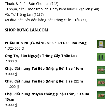
Thuốc & Phân Bón Cho Lan
(742)
Ti nhựa, sắt + móc treo lan + dây kẽm buộc + kẹp lan
(148)
Vật Tư Trồng Lan
(1237)
Xơ dừa-dớn cây-dớn bảng-dớn trắng chilê + rêu
(37)
SHOP RỪNG LAN.COM
PHÂN BÓN NGỰA VÀNG NPK 13-13-13 Bao 25Kg
1,325,000
₫
Ống Trụ Bán Nguyệt Trồng Cây Thân Leo
7,000
₫
Chậu đất nung Tai Bèo (Miệng Bè) Size 19cm
9,000
₫
Chậu đất nung Tai Bèo (Miệng Bè) Size 22cm
11,000
₫
Chậu đất nung truyền thống (Chậu tròn) Size Ba
15cm
9,000
₫