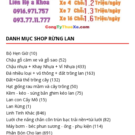
DANH MỤC SHOP RỪNG LAN
Bộ Hẹn Giờ
(10)
Chậu gỗ căm xe và gỗ sao
(52)
Chậu nhựa + Khay Nhựa + Vỉ Nhựa
(433)
Đá nhiều loại + vỏ thông + đất trồng lan
(163)
Đất+Giá thể trồng cây
(132)
Hạt giống rau mầm và cây trông
(50)
Kềm - kéo - súng bắn ghim kéo lan
(75)
Lan con Cấy Mô
(15)
Lan Rừng
(1)
Linh Tinh Khác
(846)
Lưới che nắng chắn côn trùn bạc trải nền+túi lưới
(82)
Máy bơm - béc phun sương - ống - phụ kiện
(114)
Phân Bón Cho lan
(691)