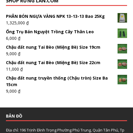
SHOP RỪNG LAN.COM
PHÂN BÓN NGỰA VÀNG NPK 13-13-13 Bao 25Kg
1,325,000
₫
Ống Trụ Bán Nguyệt Trồng Cây Thân Leo
6,000
₫
Chậu đất nung Tai Bèo (Miệng Bè) Size 19cm
9,000
₫
Chậu đất nung Tai Bèo (Miệng Bè) Size 22cm
11,000
₫
Chậu đất nung truyền thống (Chậu tròn) Size Ba
15cm
9,000
₫
BẢN ĐỒ
Địa chỉ: 196 Trịnh Đình Trọng Phường Phú Trung, Quận Tân Phú, Tp