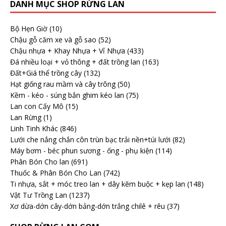
DANH MỤC SHOP RỪNG LAN
Bộ Hẹn Giờ
(10)
Chậu gỗ căm xe và gỗ sao
(52)
Chậu nhựa + Khay Nhựa + Vỉ Nhựa
(433)
Đá nhiều loại + vỏ thông + đất trồng lan
(163)
Đất+Giá thể trồng cây
(132)
Hạt giống rau mầm và cây trông
(50)
Kềm - kéo - súng bắn ghim kéo lan
(75)
Lan con Cấy Mô
(15)
Lan Rừng
(1)
Linh Tinh Khác
(846)
Lưới che nắng chắn côn trùn bạc trải nền+túi lưới
(82)
Máy bơm - béc phun sương - ống - phụ kiện
(114)
Phân Bón Cho lan
(691)
Thuốc & Phân Bón Cho Lan
(742)
Ti nhựa, sắt + móc treo lan + dây kẽm buộc + kẹp lan
(148)
Vật Tư Trồng Lan
(1237)
Xơ dừa-dớn cây-dớn bảng-dớn trắng chilê + rêu
(37)