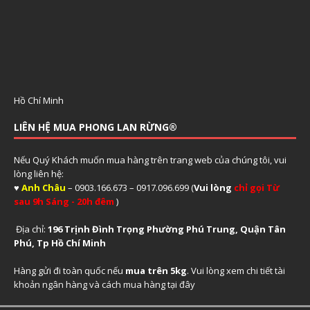
Hồ Chí Minh
LIÊN HỆ MUA PHONG LAN RỪNG®
Nếu Quý Khách muốn mua hàng trên trang web của chúng tôi, vui
lòng liên hệ:
♥
Anh Châu
– 0903.166.673 – 0917.096.699 (
Vui lòng
chỉ gọi Từ
sau 9h Sáng - 20h đêm
)
Địa chỉ:
196 Trịnh Đình Trọng Phường Phú Trung, Quận Tân
Phú, Tp Hồ Chí Minh
Hàng gửi đi toàn quốc nếu
mua trên 5kg
. Vui lòng xem
chi tiết tài
khoản ngân hàng và cách mua hàng tại đây