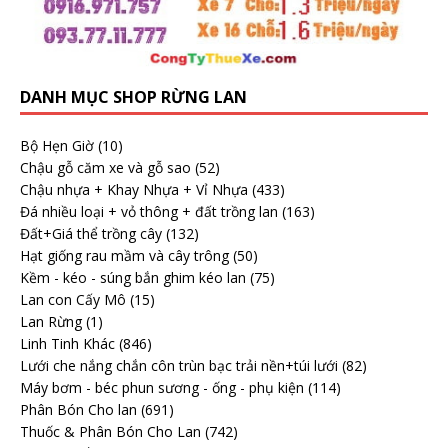
DANH MỤC SHOP RỪNG LAN
Bộ Hẹn Giờ
(10)
Chậu gỗ căm xe và gỗ sao
(52)
Chậu nhựa + Khay Nhựa + Vỉ Nhựa
(433)
Đá nhiều loại + vỏ thông + đất trồng lan
(163)
Đất+Giá thể trồng cây
(132)
Hạt giống rau mầm và cây trông
(50)
Kềm - kéo - súng bắn ghim kéo lan
(75)
Lan con Cấy Mô
(15)
Lan Rừng
(1)
Linh Tinh Khác
(846)
Lưới che nắng chắn côn trùn bạc trải nền+túi lưới
(82)
Máy bơm - béc phun sương - ống - phụ kiện
(114)
Phân Bón Cho lan
(691)
Thuốc & Phân Bón Cho Lan
(742)