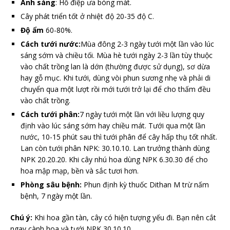
Ánh sáng
: Hồ điệp ưa bóng mát.
Cây phát triển tốt ở nhiệt độ 20-35 độ C.
Độ ẩm
60-80%.
Cách tưới nước:
Mùa đông 2-3 ngày tưới một lần vào lúc
sáng sớm và chiều tối. Mùa hè tưới ngày 2-3 lần tùy thuộc
vào chất trồng lan là dớn (thường được sử dụng), sơ dừa
hay gỗ mục. Khi tưới, dùng vòi phun sương nhẹ và phải di
chuyển qua một lượt rồi mới tưới trở lại để cho thấm đều
vào chất trồng.
Cách tưới phân:
7 ngày tưới một lần với liều lượng quy
định vào lúc sáng sớm hay chiều mát. Tưới qua một lần
nước, 10-15 phút sau thì tưới phân để cây hấp thụ tốt nhất.
Lan còn tưới phân NPK: 30.10.10. Lan trưởng thành dùng
NPK 20.20.20. Khi cây nhú hoa dùng NPK 6.30.30 để cho
hoa mập mạp, bền và sắc tươi hơn.
Phòng sâu bệnh:
Phun định kỳ thuốc Dithan M trừ nấm
bệnh, 7 ngày một lần.
Chú ý:
Khi hoa gần tàn, cây có hiện tượng yếu đi. Bạn nên cắt
ngay cành hoa và tưới NPK 30.10.10.