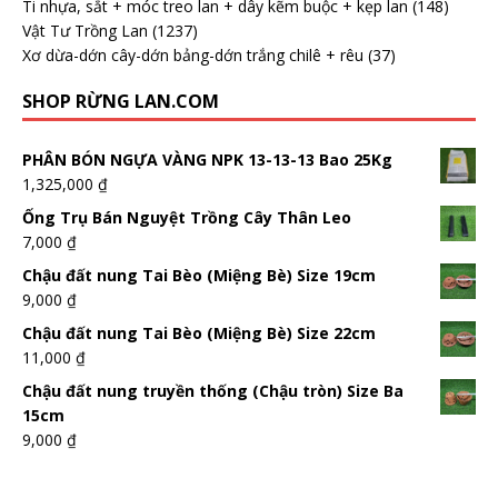
Ti nhựa, sắt + móc treo lan + dây kẽm buộc + kẹp lan
(148)
Vật Tư Trồng Lan
(1237)
Xơ dừa-dớn cây-dớn bảng-dớn trắng chilê + rêu
(37)
SHOP RỪNG LAN.COM
PHÂN BÓN NGỰA VÀNG NPK 13-13-13 Bao 25Kg
1,325,000
₫
Ống Trụ Bán Nguyệt Trồng Cây Thân Leo
7,000
₫
Chậu đất nung Tai Bèo (Miệng Bè) Size 19cm
9,000
₫
Chậu đất nung Tai Bèo (Miệng Bè) Size 22cm
11,000
₫
Chậu đất nung truyền thống (Chậu tròn) Size Ba
15cm
9,000
₫